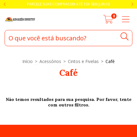
PARCELE SUAS COMPRAS EM ATÉ 10X SEM JUROS!
0
Início
>
Acessórios
>
Cintos e Fivelas
>
Café
Café
Não temos resultados para sua pesquisa. Por favor, tente
com outros filtros.