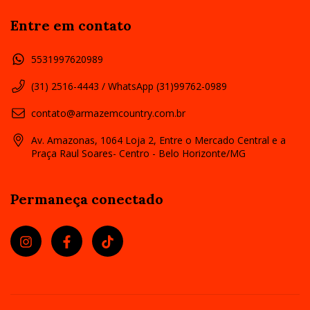
Entre em contato
5531997620989
(31) 2516-4443 / WhatsApp (31)99762-0989
contato@armazemcountry.com.br
Av. Amazonas, 1064 Loja 2, Entre o Mercado Central e a
Praça Raul Soares- Centro - Belo Horizonte/MG
Permaneça conectado