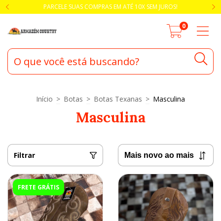
PARCELE SUAS COMPRAS EM ATÉ 10X SEM JUROS!
0
Início
>
Botas
>
Botas Texanas
>
Masculina
Masculina
Filtrar
FRETE GRÁTIS