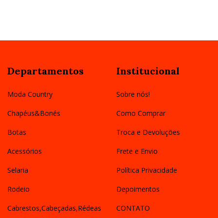
Departamentos
Institucional
Moda Country
Sobre nós!
Chapéus&Bonés
Como Comprar
Botas
Troca e Devoluções
Acessórios
Frete e Envio
Selaria
Política Privacidade
Rodeio
Depoimentos
Cabrestos,Cabeçadas,Rédeas
CONTATO