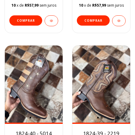
10
x de
R$57,99
sem juros
10
x de
R$57,99
sem juros
COMPRAR
COMPRAR
1824-40 - 5014
1824-39 - 2219