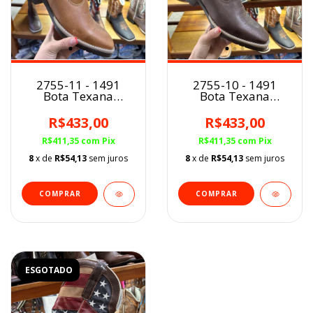
2755-11 - 1491
2755-10 - 1491
Bota Texana
Bota Texana
Marcial masc.
Marcial masc.
Conhaque/Florao
Café/Florao BQ
R$433,00
R$433,00
BQ
R$411,35
com
Pix
R$411,35
com
Pix
8
x de
R$54,13
sem juros
8
x de
R$54,13
sem juros
COMPRAR
COMPRAR
ESGOTADO