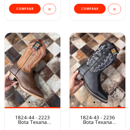
COMPRAR
COMPRAR
1824-44 - 2223
1824-43 - 2236
Bota Texana
Bota Texana
Masc.Calvas Boots
Masc.Calvas Boots