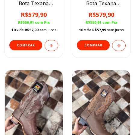
Bota Texana
Bota Texana
Masc.Calvas Boots
Masc.Calvas Boots
R$579,90
R$579,90
R$550,91
com
Pix
R$550,91
com
Pix
10
x de
R$57,99
sem juros
10
x de
R$57,99
sem juros
COMPRAR
COMPRAR