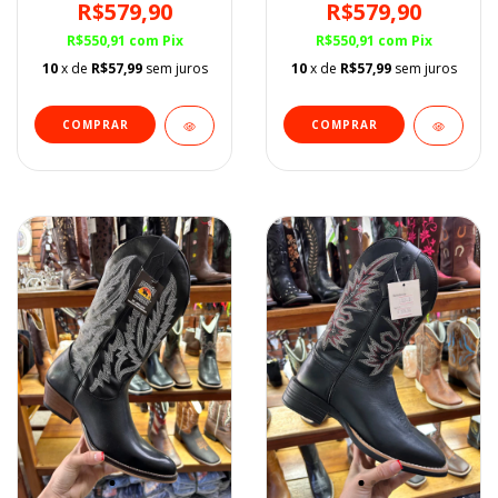
R$579,90
R$579,90
R$550,91
com
Pix
R$550,91
com
Pix
10
x de
R$57,99
sem juros
10
x de
R$57,99
sem juros
COMPRAR
COMPRAR