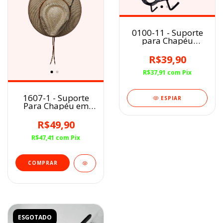
0100-11 - Suporte
para Chapéu
Artesanal
Ferradura
R$39,90
R$37,91
com
Pix
1607-1 - Suporte
ESPIAR
Para Chapéu em
Couro com Ventosa
Marrom Claro
R$49,90
Amarelado
R$47,41
com
Pix
ESGOTADO