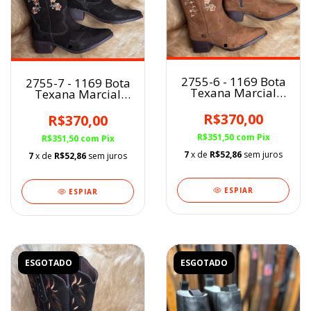
2755-6 - 1169 Bota
2755-7 - 1169 Bota
Texana Marcial
Texana Marcial
fem. Marron/Floral
fem. Café/Floral BF
BF
R$370,00
R$370,00
R$351,50
com
Pix
R$351,50
com
Pix
7
x de
R$52,86
sem juros
7
x de
R$52,86
sem juros
ESPIAR
ESPIAR
ESGOTADO
ESGOTADO