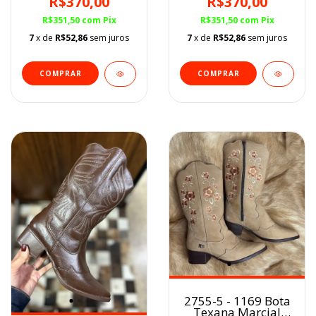
R$370,00
R$370,00
R$351,50
com
Pix
R$351,50
com
Pix
7
x de
R$52,86
sem juros
7
x de
R$52,86
sem juros
COMPRAR
COMPRAR
2755-5 - 1169 Bota
Texana Marcial