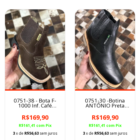
0751-38 - Bota F-
0751-30 -Botina
1000 Inf. Café
ANTÔNIO Preta
Nobuck Texana
Florão Unissex
Cano Curto BQ
Couro Liso
R$169,90
R$169,90
R$161,41
com
Pix
R$161,41
com
Pix
3
x de
R$56,63
sem juros
3
x de
R$56,63
sem juros