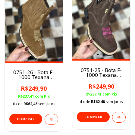
0751-25 - Bota F-
0751-26 - Bota F-
1000 Texana
1000 Texana
Nobuck/Café/Rosa
Nobuck/Terra Cano
Cano Curto BQ
R$249,90
Curto BQ
R$249,90
R$237,41
com
Pix
R$237,41
com
Pix
4
x de
R$62,48
sem juros
4
x de
R$62,48
sem juros
COMPRAR
COMPRAR