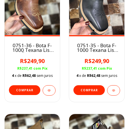
0751-36 - Bota F-
0751-35 - Bota F-
1000 Texana Lisa
1000 Texana Lisa
PINHÃO Cano Curto
PRETO Cano Curto
BQ Látego
BQ Látego
R$249,90
R$249,90
R$237,41
com
Pix
R$237,41
com
Pix
4
x de
R$62,48
sem juros
4
x de
R$62,48
sem juros
COMPRAR
COMPRAR