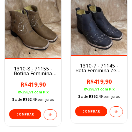
1310-7 - 71145 -
1310-8 - 71155 -
Bota Feminina Zebu
Botina Feminina
BQ Graxo/
Zebu BQ
Aplicações/Florão
R$419,90
Areia/Florão
R$419,90
R$398,91
com
Pix
R$398,91
com
Pix
8
x de
R$52,49
sem juros
8
x de
R$52,49
sem juros
COMPRAR
COMPRAR