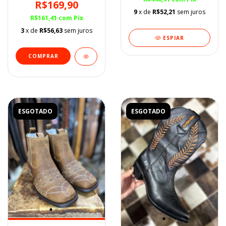
Couro Nobuck
R$169,90
9
x de
R$52,21
sem juros
R$161,41
com
Pix
3
x de
R$56,63
sem juros
ESPIAR
COMPRAR
ESGOTADO
ESGOTADO