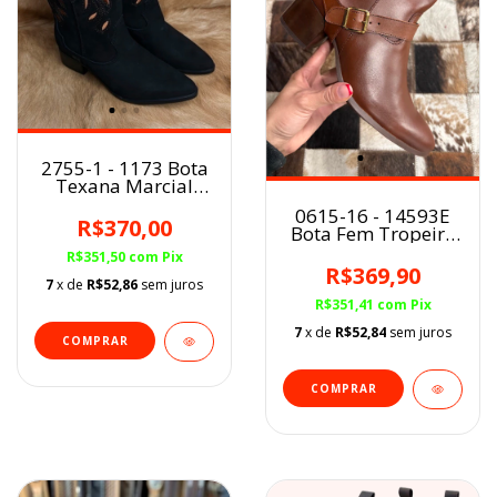
2755-1 - 1173 Bota
Texana Marcial
fem.
0615-16 - 14593E
Preto/Caramelo BF
R$370,00
Bota Fem Tropeiro
Viking Havana
R$351,50
com
Pix
R$369,90
7
x de
R$52,86
sem juros
R$351,41
com
Pix
7
x de
R$52,84
sem juros
COMPRAR
COMPRAR