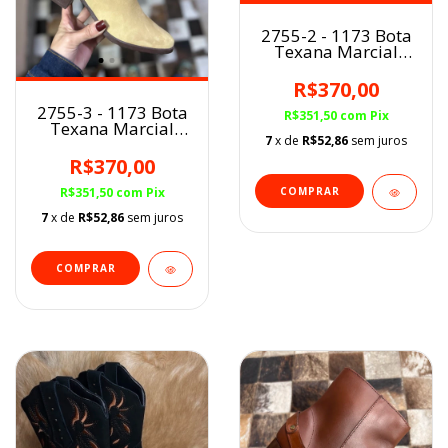
2755-2 - 1173 Bota
Texana Marcial
fem.
Marron/Caramelo
R$370,00
BF
2755-3 - 1173 Bota
R$351,50
com
Pix
Texana Marcial
7
x de
R$52,86
sem juros
fem. Mel/Caramelo
BF
R$370,00
R$351,50
com
Pix
COMPRAR
7
x de
R$52,86
sem juros
COMPRAR