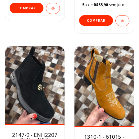
5
x de
R$55,98
sem juros
COMPRAR
COMPRAR
2147-9 - ENH2207
1310-1 - 61015 -