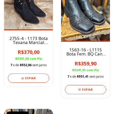
2755-4 - 1173 Bota
Texana Marcial
fem. Café/Caramelo
1563-16 - L1115
BF
R$370,00
Bota Fem. BQ Cano
Curto Fóssil Preto
R$351,50
com
Pix
Angus
R$359,90
7
x de
R$52,86
sem juros
R$341,91
com
Pix
7
x de
R$51,41
sem juros
ESPIAR
ESPIAR