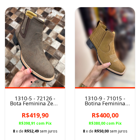
1310-5 - 72126 -
1310-9 - 71015 -
Bota Feminina Zebu
Botina Feminina
Graxo Bico Floral
Zebu BQ
R$419,90
R$400,00
R$398,91
com
Pix
R$380,00
com
Pix
8
x de
R$52,49
sem juros
8
x de
R$50,00
sem juros