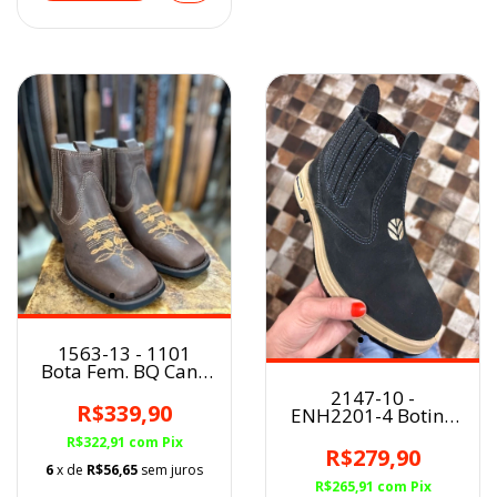
1563-13 - 1101
Bota Fem. BQ Cano
Curto Fóssil Tabaco
2147-10 -
Angus
R$339,90
ENH2201-4 Botina
NEW HOLLAND
R$322,91
com
Pix
Torreano Nobuck
R$279,90
Azul
6
x de
R$56,65
sem juros
R$265,91
com
Pix