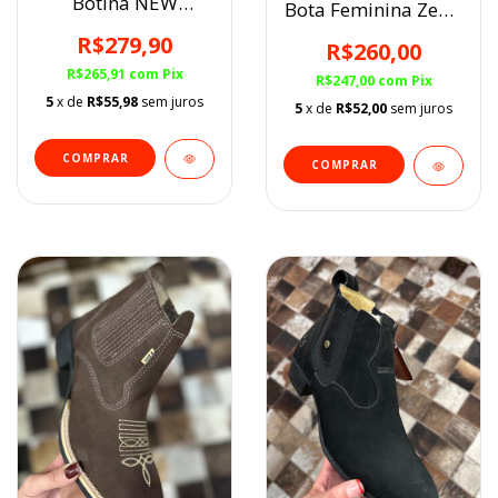
Botina NEW
Bota Feminina Zebu
HOLLAND Torreano
Castor
Nobuck Preto
R$279,90
R$260,00
R$265,91
com
Pix
R$247,00
com
Pix
5
x de
R$55,98
sem juros
5
x de
R$52,00
sem juros
COMPRAR
COMPRAR