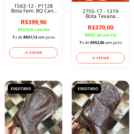
1563-12 - P1128
Bota Fem. BQ Cano
2755-17 - 1319
Curto Crazy Horse
Bota Texana
Havana Nevada
Marcial fem. Preto
R$399,90
BF
R$370,00
R$379,91
com
Pix
R$351,50
com
Pix
7
x de
R$57,13
sem juros
7
x de
R$52,86
sem juros
ESPIAR
ESPIAR
ESGOTADO
ESGOTADO