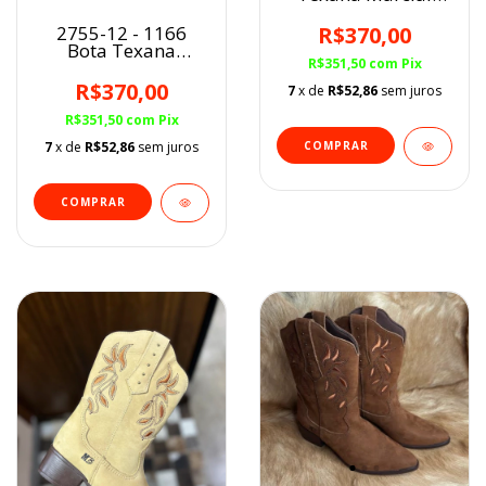
fem.
Mel/Areia/Floral BF
R$370,00
2755-12 - 1166
Bota Texana
R$351,50
com
Pix
Marcial fem. Café
BF
R$370,00
7
x de
R$52,86
sem juros
R$351,50
com
Pix
COMPRAR
7
x de
R$52,86
sem juros
COMPRAR