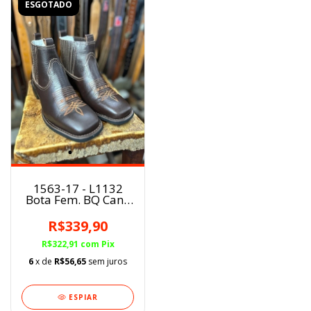
ESGOTADO
1563-17 - L1132
Bota Fem. BQ Cano
Curto Mustang Café
Angus
R$339,90
R$322,91
com
Pix
6
x de
R$56,65
sem juros
ESPIAR