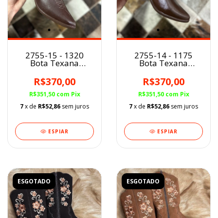
2755-15 - 1320
2755-14 - 1175
Bota Texana
Bota Texana
Marcial fem.
Marcial fem.
Jaboticaba BF
Café/Aplicações BF
R$370,00
R$370,00
R$351,50
com
Pix
R$351,50
com
Pix
7
x de
R$52,86
sem juros
7
x de
R$52,86
sem juros
ESPIAR
ESPIAR
ESGOTADO
ESGOTADO