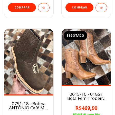
COMPRAR
COMPRAR
ESGOTADO
0615-10 - 01851
Bota Fem Tropeiro
Bali Camel / Bico
0751-18 - Botina
Fino / Cano Curto
R$469,90
ANTÔNIO Café MM
Símbolo Unissex
R$446,41
com
Pix