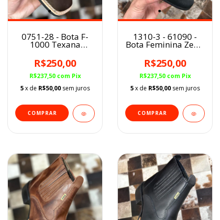
0751-28 - Bota F-
1310-3 - 61090 -
1000 Texana
Bota Feminina Zebu
Nobuck/Café Cano
Preta
Curto BQ
R$250,00
R$250,00
R$237,50
com
Pix
R$237,50
com
Pix
5
x de
R$50,00
sem juros
5
x de
R$50,00
sem juros
COMPRAR
COMPRAR