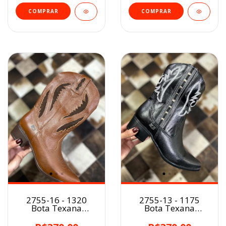
COMPRAR
COMPRAR
2755-16 - 1320
2755-13 - 1175
Bota Texana
Bota Texana
Marcial fem.
Marcial fem.
Conhaque BF
Preta/Aplicações BF