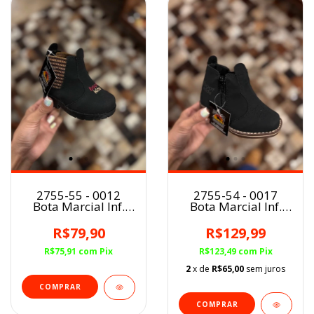
2755-55 - 0012
2755-54 - 0017
Bota Marcial Inf.
Bota Marcial Inf.
PRETO BABY
PRETO
R$79,90
R$129,99
R$75,91
com
Pix
R$123,49
com
Pix
2
x de
R$65,00
sem juros
COMPRAR
COMPRAR