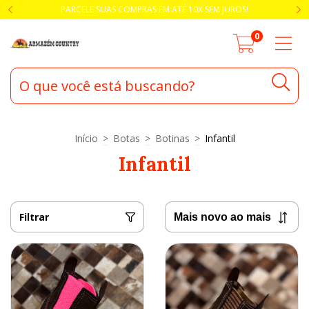
PARCELE SUAS COMPRAS EM ATÉ 10X SEM JUROS!
0
Início
>
Botas
>
Botinas
>
Infantil
Infantil
Filtrar