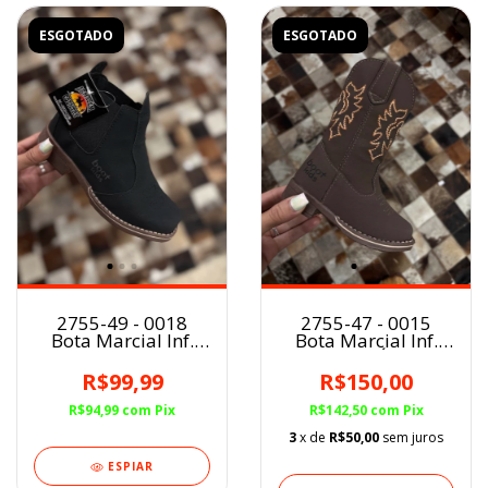
ESGOTADO
ESGOTADO
2755-49 - 0018
2755-47 - 0015
Bota Marcial Inf.
Bota Marcial Inf.
PRETO
CAFÉ
R$99,99
R$150,00
R$94,99
com
Pix
R$142,50
com
Pix
3
x de
R$50,00
sem juros
ESPIAR