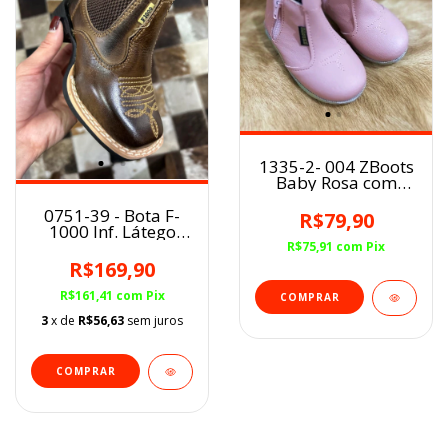
1335-2- 004 ZBoots
Baby Rosa com
Zíper
0751-39 - Bota F-
R$79,90
1000 Inf. Látego
Café Texana Cano
R$75,91
com
Pix
Curto BQ
R$169,90
R$161,41
com
Pix
COMPRAR
3
x de
R$56,63
sem juros
COMPRAR