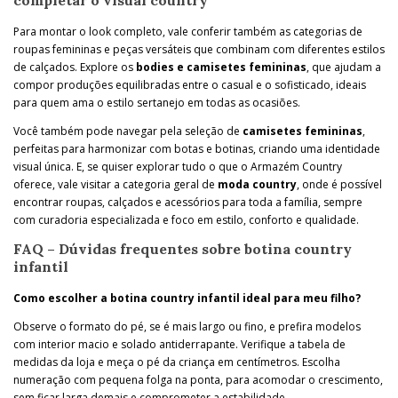
Para montar o look completo, vale conferir também as categorias de
roupas femininas e peças versáteis que combinam com diferentes estilos
de calçados. Explore os
bodies e camisetes femininas
, que ajudam a
compor produções equilibradas entre o casual e o sofisticado, ideais
para quem ama o estilo sertanejo em todas as ocasiões.
Você também pode navegar pela seleção de
camisetes femininas
,
perfeitas para harmonizar com botas e botinas, criando uma identidade
visual única. E, se quiser explorar tudo o que o Armazém Country
oferece, vale visitar a categoria geral de
moda country
, onde é possível
encontrar roupas, calçados e acessórios para toda a família, sempre
com curadoria especializada e foco em estilo, conforto e qualidade.
FAQ – Dúvidas frequentes sobre botina country
infantil
Como escolher a botina country infantil ideal para meu filho?
Observe o formato do pé, se é mais largo ou fino, e prefira modelos
com interior macio e solado antiderrapante. Verifique a tabela de
medidas da loja e meça o pé da criança em centímetros. Escolha
numeração com pequena folga na ponta, para acomodar o crescimento,
sem ficar larga demais e comprometer a estabilidade.