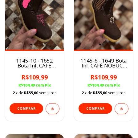
1145-6 - 1649 Bota
1145-10 - 1652
Inf. CAFÉ NOBUCK
Bota Inf. CAFÉ
MM
NOBUCK FLORÃO
ROSA
R$109,99
R$109,99
R$104,49
com
Pix
R$104,49
com
Pix
2
x de
R$55,00
sem juros
2
x de
R$55,00
sem juros
COMPRAR
COMPRAR