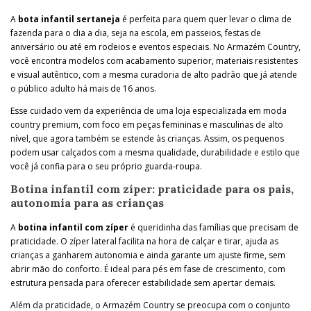
A
bota infantil sertaneja
é perfeita para quem quer levar o clima de
fazenda para o dia a dia, seja na escola, em passeios, festas de
aniversário ou até em rodeios e eventos especiais. No Armazém Country,
você encontra modelos com acabamento superior, materiais resistentes
e visual autêntico, com a mesma curadoria de alto padrão que já atende
o público adulto há mais de 16 anos.
Esse cuidado vem da experiência de uma loja especializada em moda
country premium, com foco em peças femininas e masculinas de alto
nível, que agora também se estende às crianças. Assim, os pequenos
podem usar calçados com a mesma qualidade, durabilidade e estilo que
você já confia para o seu próprio guarda-roupa.
Botina infantil com zíper: praticidade para os pais,
autonomia para as crianças
A
botina infantil com zíper
é queridinha das famílias que precisam de
praticidade. O zíper lateral facilita na hora de calçar e tirar, ajuda as
crianças a ganharem autonomia e ainda garante um ajuste firme, sem
abrir mão do conforto. É ideal para pés em fase de crescimento, com
estrutura pensada para oferecer estabilidade sem apertar demais.
Além da praticidade, o Armazém Country se preocupa com o conjunto