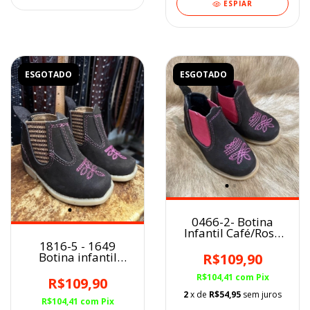
ESPIAR
ESGOTADO
ESGOTADO
0466-2- Botina
Infantil Café/Rosa
D'Mello Nobuck
1816-5 - 1649
Botina infantil
R$109,90
feminina couro
Nobuck Café Rosa
R$104,41
com
Pix
R$109,90
2
x de
R$54,95
sem juros
R$104,41
com
Pix