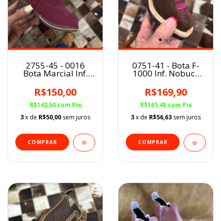
2755-45 - 0016
0751-41 - Bota F-
Bota Marcial Inf.
1000 Inf. Nobuck
PINK
Rosa Texana Cano
Curto BQ
R$150,00
R$169,90
R$142,50
com
Pix
R$161,41
com
Pix
3
x de
R$50,00
sem juros
3
x de
R$56,63
sem juros
COMPRAR
COMPRAR