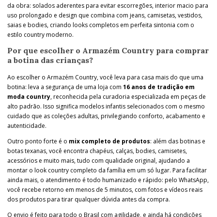
da obra: solados aderentes para evitar escorregões, interior macio para
uso prolongado e design que combina com jeans, camisetas, vestidos,
saias e bodies, criando looks completos em perfeita sintonia com o
estilo country moderno.
Por que escolher o Armazém Country para comprar
a botina das crianças?
Ao escolher o Armazém Country, você leva para casa mais do que uma
botina: leva a segurança de uma loja com
16 anos de tradição em
moda country
, reconhecida pela curadoria especializada em peças de
alto padrão. Isso significa modelos infantis selecionados com o mesmo
cuidado que as coleções adultas, privilegiando conforto, acabamento e
autenticidade.
Outro ponto forte é o
mix completo de produtos
: além das botinas e
botas texanas, você encontra chapéus, calças, bodies, camisetes,
acessórios e muito mais, tudo com qualidade original, ajudando a
montar o look country completo da família em um só lugar. Para facilitar
ainda mais, o atendimento é todo humanizado e rápido: pelo WhatsApp,
você recebe retorno em menos de 5 minutos, com fotos e vídeos reais
dos produtos para tirar qualquer dúvida antes da compra.
O envio é feito para todo o Brasil com agilidade, e ainda há condições