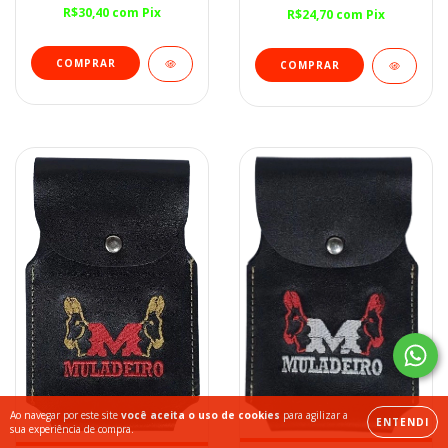
R$30,40
com
Pix
R$24,70
com
Pix
Ao navegar por este site
você aceita o uso de cookies
para agilizar a
ENTENDI
sua experiência de compra.