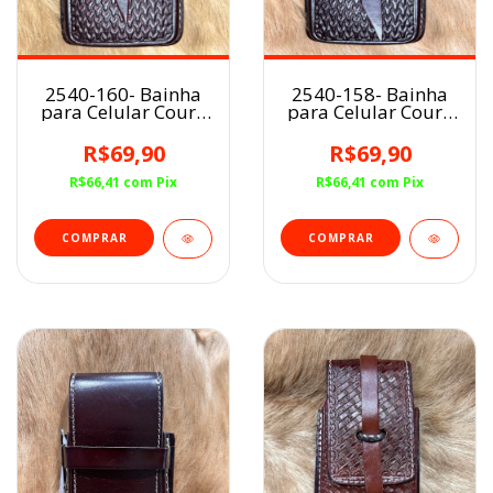
2540-160- Bainha
2540-158- Bainha
para Celular Couro
para Celular Couro
Balaiada PRB
Balaiada Nelore
Avermelhada
Avermelhada
R$69,90
R$69,90
R$66,41
com
Pix
R$66,41
com
Pix