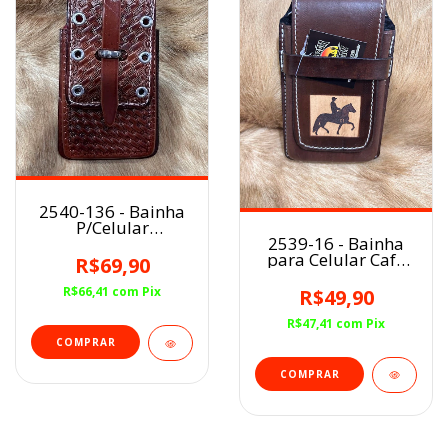
2540-136 - Bainha
P/Celular
2539-16 - Bainha
Couro/Ilhós Havana
para Celular Café
R$69,90
Cavaleiro/MM
R$66,41
com
Pix
R$49,90
R$47,41
com
Pix