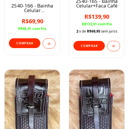
2540-165 - Bainha
Celular+Faca Café
2540-166 - Bainha
Celular
Café/Balaiado
R$139,90
R$69,90
R$132,91
com
Pix
R$66,41
com
Pix
2
x de
R$69,95
sem juros