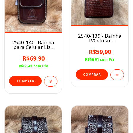
2540-139 - Bainha
P/Celular
2540-140- Bainha
Couro/Virola
para Celular Lisa
Havana
R$59,90
Couro/Simbolo/
Escrita MM Café
R$69,90
R$56,91
com
Pix
R$66,41
com
Pix