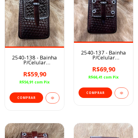
2540-137 - Bainha
P/Celular
2540-138 - Bainha
Couro/Ilhós Café
P/Celular
Couro/Virola Café
R$69,90
R$59,90
R$66,41
com
Pix
R$56,91
com
Pix