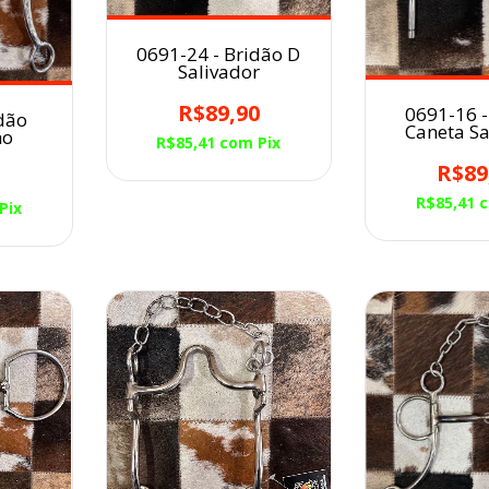
0691-24 - Bridão D
Salivador
R$89,90
0691-16 -
dão
Caneta Sa
ho
R$85,41
com
Pix
R$89
0
R$85,41
Pix