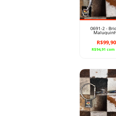
0691-2 - Bri
Maluquin
R$99,9
R$94,91
com