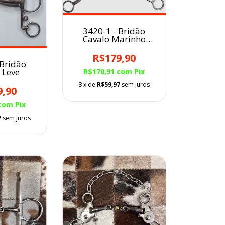
3420-1 - Bridão
Cavalo Marinho
Pesado
R$179,90
 Bridão
 Leve
R$170,91
com
Pix
3
x de
R$59,97
sem juros
9,90
com
Pix
7
sem juros