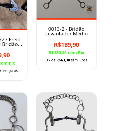
0013-2 - Bridão
Levantador Médio
727 Freio
R$189,90
Bridão
Leve 5/8
R$180,41
com
Pix
ivador
9,90
3
x de
R$63,30
sem juros
com
Pix
0
sem juros