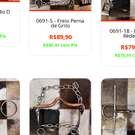
ão D
0691-5 - Freio Perna
de Grilo
0
0691-18 - 
Réde
R$89,90
Pix
R$85,41
com
Pix
R$79
R$75,91