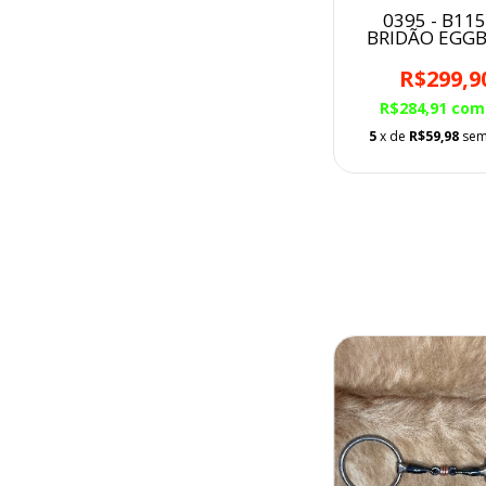
0395 - B11
BRIDÃO EGG
BORRACH
ARTICULA
R$299,9
R$284,91
com
5
x de
R$59,98
sem