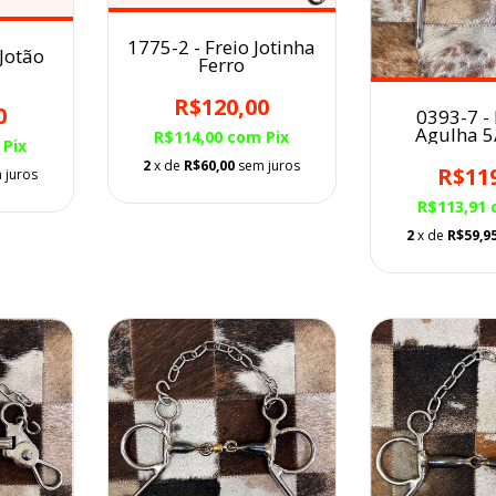
1775-2 - Freio Jotinha
 Jotão
Ferro
R$120,00
0
0393-7 -
Agulha 5
R$114,00
com
Pix
Pix
saliv
2
x de
R$60,00
sem juros
R$11
 juros
R$113,91
2
x de
R$59,9