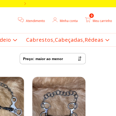
5% DE DESCONTO V
0
Atendimento
Minha conta
Meu carrinho
deio
Cabrestos,Cabeçadas,Rédeas