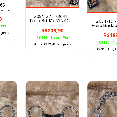
565
BUTT
A
2051-22 - 73641 -
DO
0
Freio Bridão VINAGRE
2051-19 -
Levantador Bolinha
Freio Bridã
Pix
Liso
Mangal
R$209,90
 juros
Marchado
R$18
R$199,41
com
Pix
R$180,41
4
x de
R$52,48
sem juros
3
x de
R$63,3