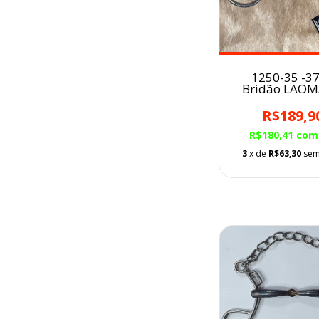
1250-35 -3
Bridão LAO
MG 5/8 c
Salivado
R$189,9
R$180,41
com
3
x de
R$63,30
sem