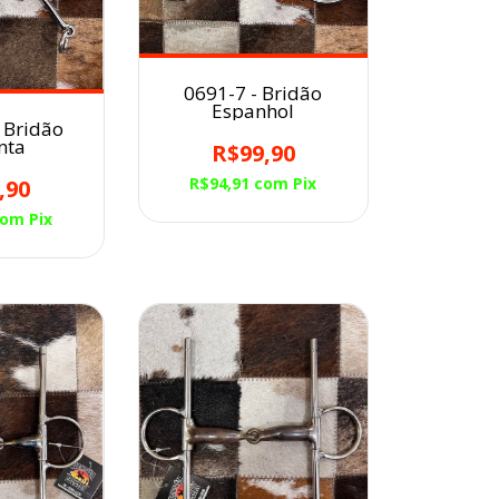
0691-7 - Bridão
Espanhol
 Bridão
nta
R$99,90
R$94,91
com
Pix
,90
com
Pix