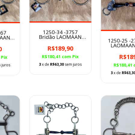
1250-34 -3757
767
Bridão LAOMAAN
MAAN
1250-25 -2
MG 5/8
om
LAOMAAN 
r
R$189,90
0
Marchador 
com sal
R$18
R$180,41
com
Pix
Pix
3
x de
R$63,30
sem juros
R$180,41
 juros
3
x de
R$63,3