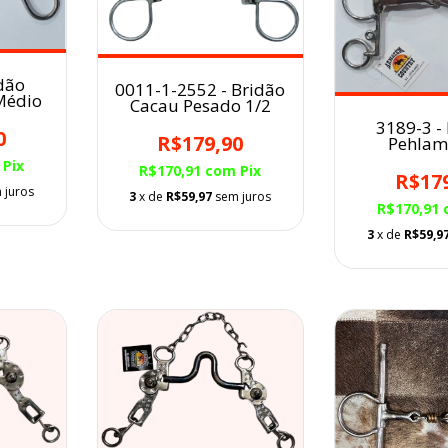
dão
0011-1-2552 - Bridão
Médio
Cacau Pesado 1/2
3189-3 -
0
R$179,90
Pehlam
Pix
R$170,91
com
Pix
R$17
 juros
3
x de
R$59,97
sem juros
R$170,91
3
x de
R$59,9