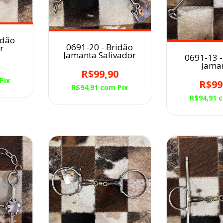
idão
0691-20 - Bridão
r
Jamanta Salivador
0691-13 -
Jama
0
R$99,90
Pix
R$99
R$94,91
com
Pix
R$94,91