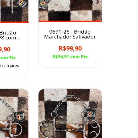
0691-26 - Bridão
 Bridão
Marchador Salivador
/8 com
ador
R$99,90
9,90
R$94,91
com
Pix
com
Pix
5
sem juros