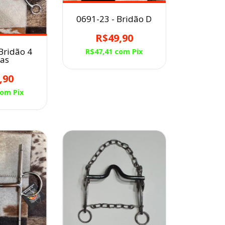
0691-23 - Bridão D
R$49,90
Bridão 4
R$47,41
com
Pix
as
,90
com
Pix