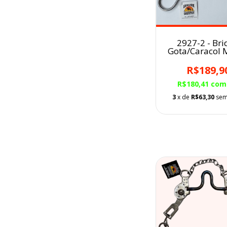
2927-2 - Bri
Gota/Caracol 
R$189,9
R$180,41
com
3
x de
R$63,30
sem