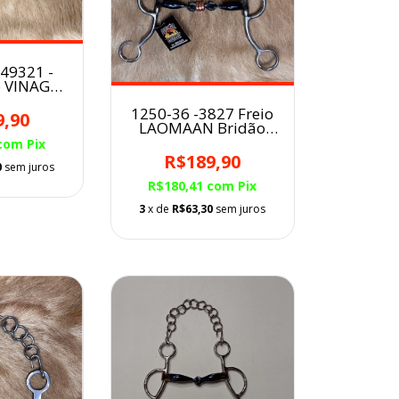
 49321 -
o VINAGRE
arga
1250-36 -3827 Freio
r 12,7
9,90
LAOMAAN Bridão
MG 5/8 com
com
Pix
salivador
R$189,90
0
sem juros
R$180,41
com
Pix
3
x de
R$63,30
sem juros