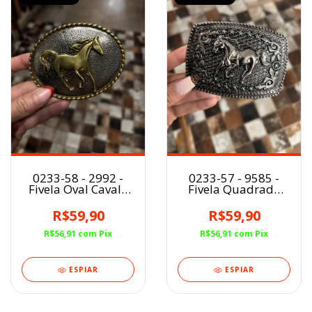
0233-58 - 2992 -
0233-57 - 9585 -
Fivela Oval Cavalo
Fivela Quadrada
Correndo
Cavalo
R$59,90
R$59,90
R$56,91
com
Pix
R$56,91
com
Pix
ESPIAR
ESPIAR