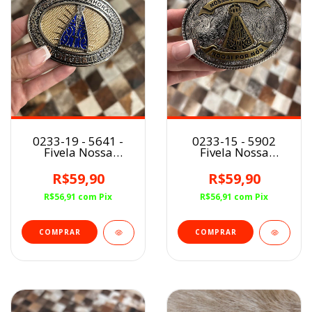
0233-19 - 5641 -
0233-15 - 5902
Fivela Nossa
Fivela Nossa
Senhora Aparecida
Senhora Aparecida
Protegei-me
Floral
R$59,90
R$59,90
R$56,91
com
Pix
R$56,91
com
Pix