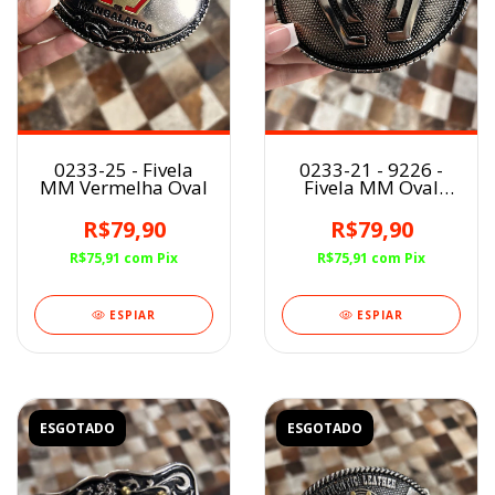
0233-25 - Fivela
0233-21 - 9226 -
MM Vermelha Oval
Fivela MM Oval
Prata
R$79,90
R$79,90
R$75,91
com
Pix
R$75,91
com
Pix
ESPIAR
ESPIAR
ESGOTADO
ESGOTADO