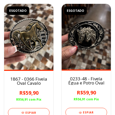
ESGOTADO
ESGOTADO
0233-48 - Fivela
1867 - 0366 Fivela
Égua e Potro Oval
Oval Cavalo
R$59,90
R$59,90
R$56,91
com
Pix
R$56,91
com
Pix
ESPIAR
ESPIAR