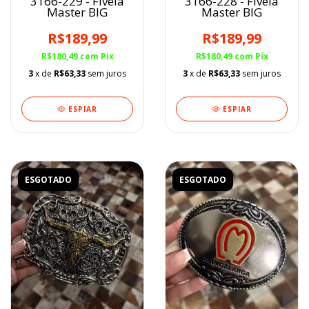
3166-229 - Fivela
3166-228 - Fivela
Master BIG
Master BIG
R$189,99
R$189,99
R$180,49
com
Pix
R$180,49
com
Pix
3
x de
R$63,33
sem juros
3
x de
R$63,33
sem juros
ESPIAR
ESPIAR
ESGOTADO
ESGOTADO