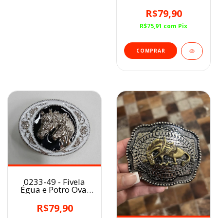
R$79,90
R$75,91
com
Pix
0233-49 - Fivela
Égua e Potro Oval
Branca
R$79,90