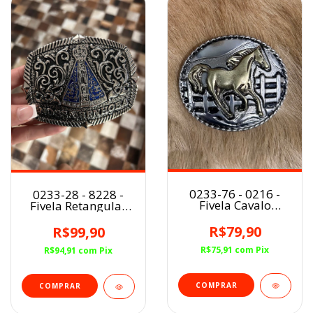
0233-76 - 0216 -
0233-28 - 8228 -
Fivela Cavalo
Fivela Retangular
fazendinha
Nossa Senhora
Aparecida Azul
R$79,90
R$99,90
R$75,91
com
Pix
R$94,91
com
Pix