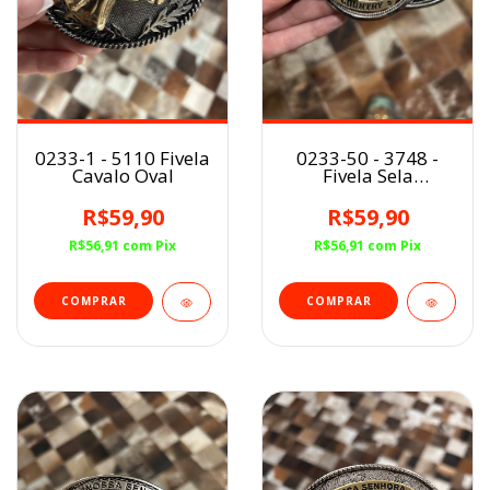
0233-1 - 5110 Fivela
0233-50 - 3748 -
Cavalo Oval
Fivela Sela
Americana Western
Country
R$59,90
R$59,90
R$56,91
com
Pix
R$56,91
com
Pix