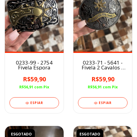
0233-99 - 2754
0233-71 - 5641 -
Fivela Espora
Fivela 2 Cavalos e
Espora Authentic
Leather
R$59,90
R$59,90
R$56,91
com
Pix
R$56,91
com
Pix
ESPIAR
ESPIAR
ESGOTADO
ESGOTADO