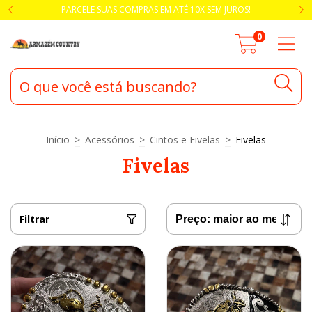
PARCELE SUAS COMPRAS EM ATÉ 10X SEM JUROS!
0
Início
>
Acessórios
>
Cintos e Fivelas
>
Fivelas
Fivelas
Filtrar