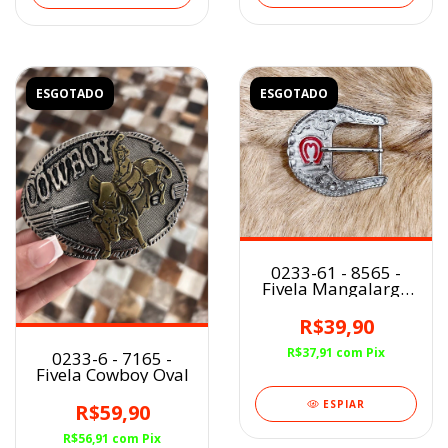
ESGOTADO
ESGOTADO
0233-61 - 8565 -
Fivela Mangalarga
Marchador Prata
R$39,90
R$37,91
com
Pix
0233-6 - 7165 -
Fivela Cowboy Oval
ESPIAR
R$59,90
R$56,91
com
Pix