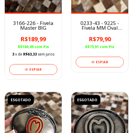
0233-43 - 9225 -
3166-226 - Fivela
Fivela MM Oval
Master BIG
Prata
R$79,90
R$189,99
R$75,91
com
Pix
R$180,49
com
Pix
3
x de
R$63,33
sem juros
ESPIAR
ESPIAR
ESGOTADO
ESGOTADO