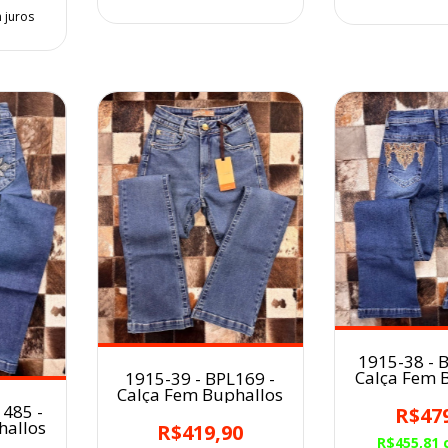
 juros
1915-38 - 
Calça Fem 
1915-39 - BPL169 -
Calça Fem Buphallos
1485 -
R$47
hallos
R$419,90
R$455,81