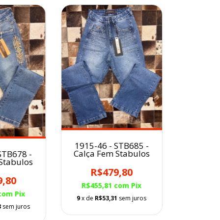
1915-46 - STB685 -
Calça Fem Stabulos
STB678 -
Stabulos
R$479,80
9,80
R$455,81
com
Pix
com
Pix
9
x de
R$53,31
sem juros
3
sem juros