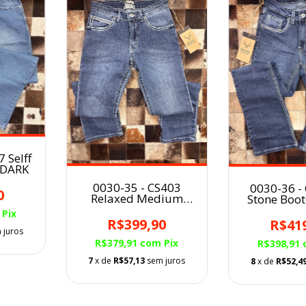
 Selff
 DARK
0030-35 - CS403
0030-36 -
0
Relaxed Medium
Stone Boo
Blue MASC Self
Self We
Pix
Western
R$399,90
R$41
 juros
R$379,91
com
Pix
R$398,91
7
x de
R$57,13
sem juros
8
x de
R$52,4