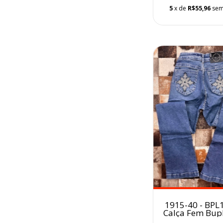
5
x de
R$55,96
sem
1915-40 - BPL
Calça Fem Bup