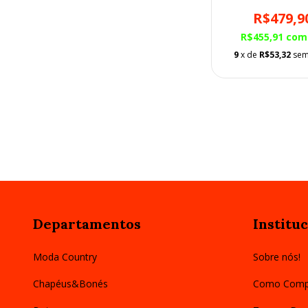
R$479,9
R$455,91
com
9
x de
R$53,32
sem
Departamentos
Instituc
Moda Country
Sobre nós!
Chapéus&Bonés
Como Comp