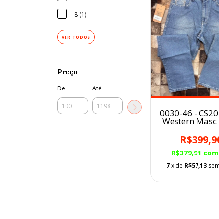
8 (1)
VER TODOS
Preço
De
Até
0030-46 - CS207
Western Masc
R$399,9
R$379,91
com
7
x de
R$57,13
sem