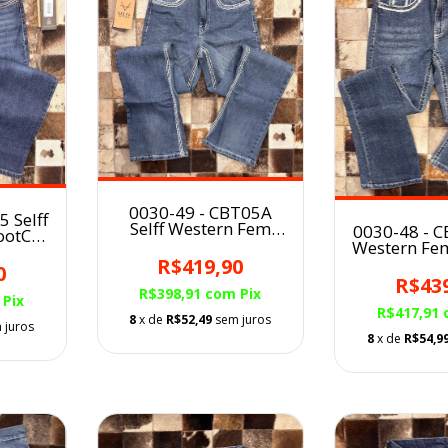
0030-49 - CBT05A
 Selff
Selff Western Fem
0030-48 - C
ootCut
BootCut STONE
Western Fe
DA
R$419,90
0
R$43
R$398,91
com
Pix
Pix
R$417,91
8
x de
R$52,49
sem juros
 juros
8
x de
R$54,9