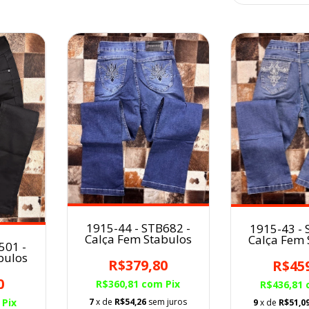
1915-44 - STB682 -
1915-43 - 
Calça Fem Stabulos
Calça Fem 
501 -
bulos
R$379,80
R$45
0
R$360,81
com
Pix
R$436,81
Pix
7
x de
R$54,26
sem juros
9
x de
R$51,0