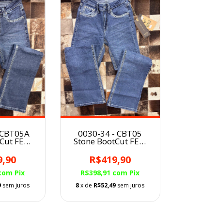
 CBT05A
0030-34 - CBT05
tCut FEM
Stone BootCut FEM
stern
Self Western
9,90
R$419,90
com
Pix
R$398,91
com
Pix
9
sem juros
8
x de
R$52,49
sem juros