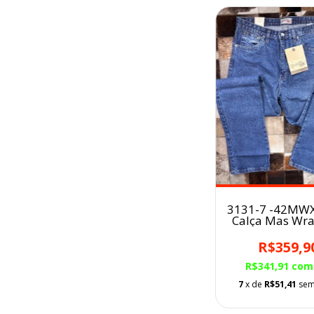
3131-7 -42MWX
Calça Mas Wra
Vintage Boot R
Fit
R$359,9
R$341,91
com
7
x de
R$51,41
sem