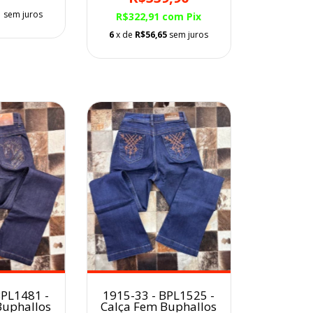
1
sem juros
R$322,91
com
Pix
6
x de
R$56,65
sem juros
1915-33 - BPL1525 -
BPL1481 -
Calça Fem Buphallos
Buphallos