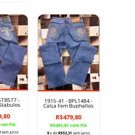
STB577 -
1915-41 - BPL1484 -
Stabulos
Calça Fem Buphallos
9,80
R$479,80
com
Pix
R$455,81
com
Pix
9
sem juros
9
x de
R$53,31
sem juros