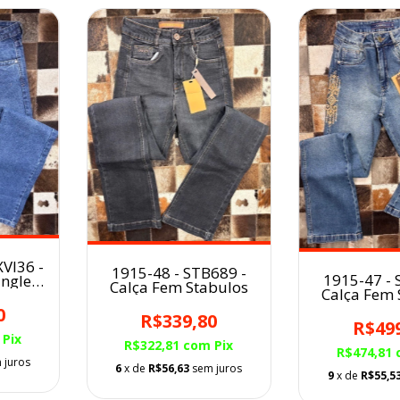
VI36 -
1915-48 - STB689 -
1915-47 - 
ngler
Calça Fem Stabulos
Calça Fem 
elaxed
0
R$339,80
R$49
Pix
R$322,81
com
Pix
R$474,81
 juros
6
x de
R$56,63
sem juros
9
x de
R$55,5