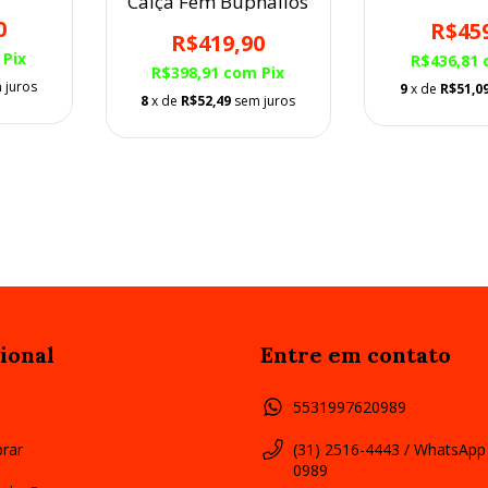
Calça Fem Buphallos
0
R$45
R$419,90
Pix
R$436,81
R$398,91
com
Pix
 juros
9
x de
R$51,0
8
x de
R$52,49
sem juros
ional
Entre em contato
5531997620989
rar
(31) 2516-4443 / WhatsApp
0989