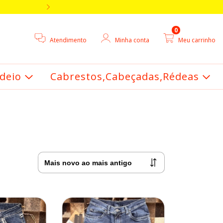
5% DE DESCONTO V
0
Atendimento
Minha conta
Meu carrinho
deio
Cabrestos,Cabeçadas,Rédeas