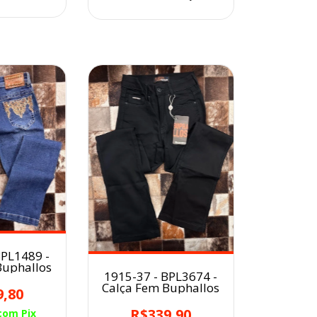
BPL1489 -
Buphallos
1915-37 - BPL3674 -
Calça Fem Buphallos
9,80
R$339,90
com
Pix