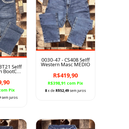
0030-47 - CS408 Selff
Western Masc MEDIO
BT21 Selff
m BootCut
R$419,90
RK
9,90
R$398,91
com
Pix
com
Pix
8
x de
R$52,49
sem juros
9
sem juros