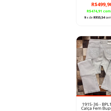
R$499,9
R$474,91
com
9
x de
R$55,54
sem
1915-36 - BPL
Calça Fem Bup