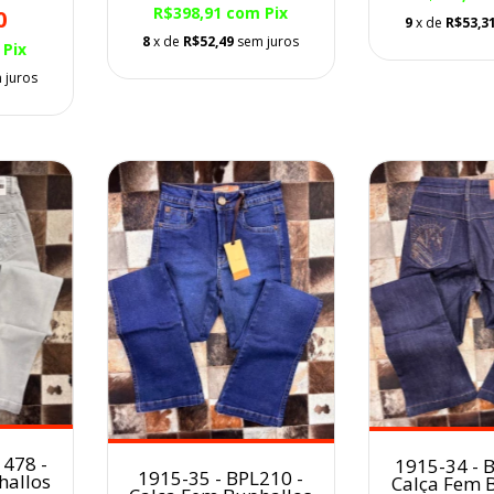
R$398,91
com
Pix
0
9
x de
R$53,3
8
x de
R$52,49
sem juros
Pix
 juros
1478 -
1915-34 - 
1915-35 - BPL210 -
hallos
Calça Fem 