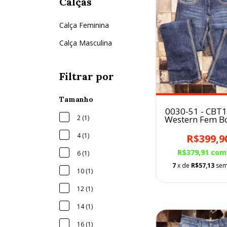
Calças
Calça Feminina
Calça Masculina
Filtrar por
Tamanho
0030-51 - CBT15
Western Fem B
2 (1)
SUJINHO
4 (1)
R$399,9
R$379,91
com
6 (1)
7
x de
R$57,13
sem
10 (1)
12 (1)
14 (1)
16 (1)