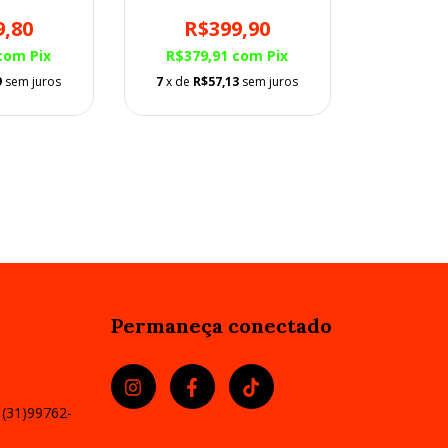
R$399,90
9,80
R$379,91
com
Pix
com
Pix
7
x de
R$57,13
sem juros
9
sem juros
Permaneça conectado
 (31)99762-