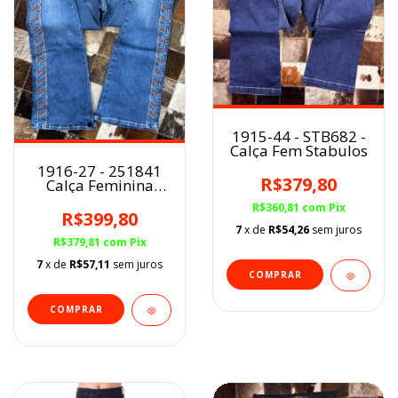
1915-44 - STB682 -
Calça Fem Stabulos
1916-27 - 251841
R$379,80
Calça Feminina
Minuty Cós Alto /
R$360,81
com
Pix
Bordada Flare
R$399,80
7
x de
R$54,26
sem juros
R$379,81
com
Pix
7
x de
R$57,11
sem juros
COMPRAR
COMPRAR