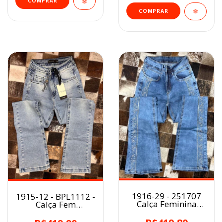
COMPRAR
COMPRAR
1916-29 - 251707
1915-12 - BPL1112 -
Calça Feminina
Calça Fem
Minuty Cós Alto /
Buphallos BootCut
Bordada Flare
detalhe Horse