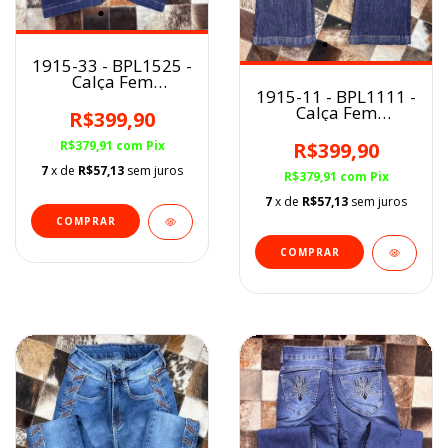
1915-33 - BPL1525 -
Calça Fem
1915-11 - BPL1111 -
Buphallos
Calça Fem
R$399,90
Buphallos BootCut
detalhe Horse
R$379,91
com
Pix
R$399,90
7
x de
R$57,13
sem juros
R$379,91
com
Pix
7
x de
R$57,13
sem juros
COMPRAR
COMPRAR