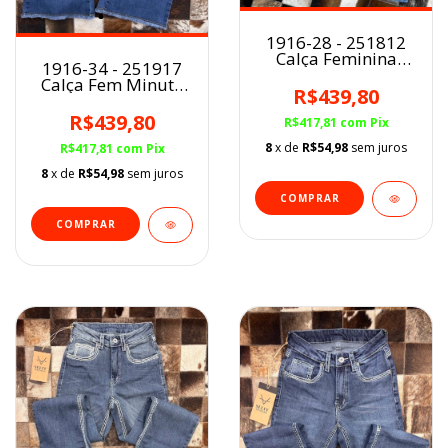
1916-28 - 251812
Calça Feminina
1916-34 - 251917
Minuty Cós Alto /
Calça Fem Minuty
Básica Flare
R$439,80
Cós Alto/Bordada
Flare
R$439,80
R$417,81
com
Pix
8
x de
R$54,98
sem juros
R$417,81
com
Pix
8
x de
R$54,98
sem juros
COMPRAR
COMPRAR