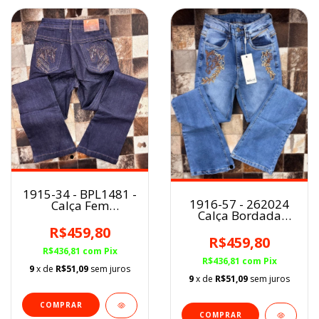
1915-34 - BPL1481 -
1916-57 - 262024
Calça Fem
Calça Bordada
Buphallos
Flare Minuty
R$459,80
R$459,80
R$436,81
com
Pix
R$436,81
com
Pix
9
x de
R$51,09
sem juros
9
x de
R$51,09
sem juros
COMPRAR
COMPRAR