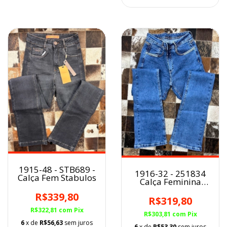
1915-48 - STB689 -
1916-32 - 251834
Calça Fem Stabulos
Calça Feminina
Minuty Cós Alto /
R$339,80
Bordada Flare
R$319,80
R$322,81
com
Pix
R$303,81
com
Pix
6
x de
R$56,63
sem juros
6
x de
R$53,30
sem juros