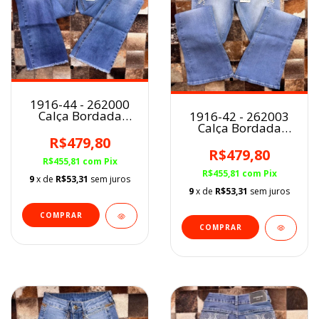
1916-44 - 262000
Calça Bordada
1916-42 - 262003
Flare Minuty
Calça Bordada
Flare Minuty
R$479,80
R$479,80
R$455,81
com
Pix
R$455,81
com
Pix
9
x de
R$53,31
sem juros
9
x de
R$53,31
sem juros
COMPRAR
COMPRAR