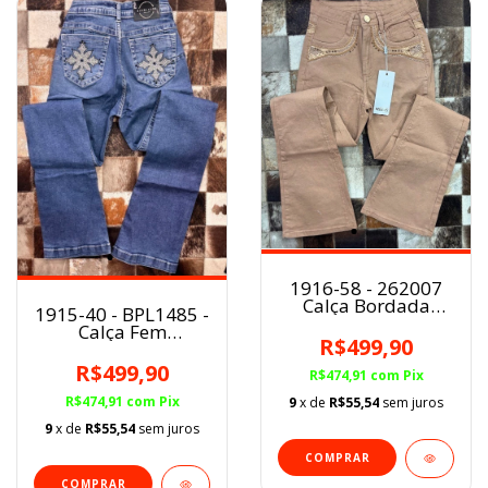
1916-58 - 262007
Calça Bordada
1915-40 - BPL1485 -
Flare Minuty
Calça Fem
R$499,90
Buphallos
R$499,90
R$474,91
com
Pix
R$474,91
com
Pix
9
x de
R$55,54
sem juros
9
x de
R$55,54
sem juros
COMPRAR
COMPRAR