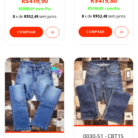
R$419,80
R$419,90
R$398,81
com
Pix
R$398,91
com
Pix
8
x de
R$52,48
sem juros
8
x de
R$52,49
sem juros
COMPRAR
COMPRAR
0030-51 - CBT15