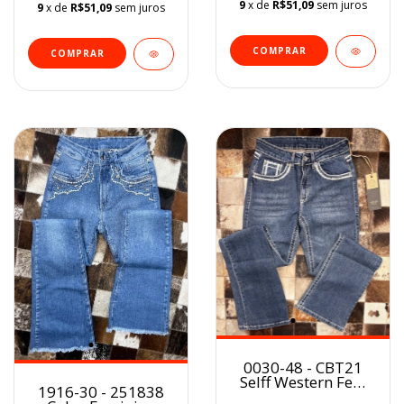
9
x de
R$51,09
sem juros
9
x de
R$51,09
sem juros
COMPRAR
COMPRAR
0030-48 - CBT21
Selff Western Fem
1916-30 - 251838
BootCut DARK