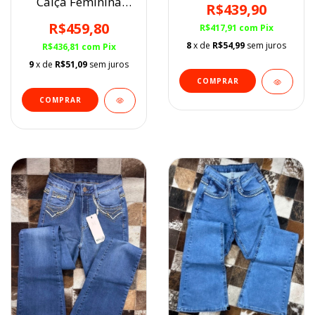
Calça Feminina
R$439,90
Minuty Cós Alto /
Bordada Flare
R$459,80
R$417,91
com
Pix
8
x de
R$54,99
sem juros
R$436,81
com
Pix
9
x de
R$51,09
sem juros
COMPRAR
COMPRAR