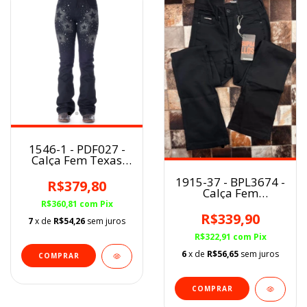
1546-1 - PDF027 -
Calça Fem Texas
Farm Flare Cintura
1915-37 - BPL3674 -
Alta Preta StarLigth
R$379,80
Calça Fem
Buphallos
R$360,81
com
Pix
R$339,90
7
x de
R$54,26
sem juros
R$322,91
com
Pix
6
x de
R$56,65
sem juros
COMPRAR
COMPRAR