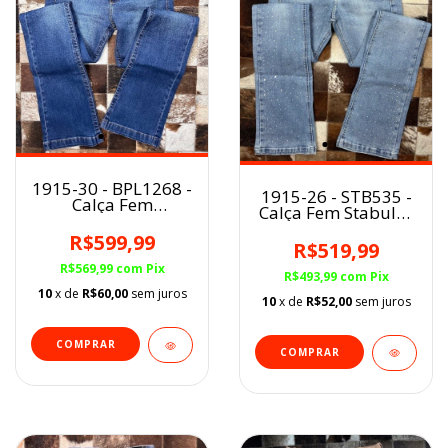
1915-30 - BPL1268 -
1915-26 - STB535 -
Calça Fem
Calça Fem Stabulos
Buphallos BootCut
BootCut Frente
Bordado
R$599,99
Termocolante
R$519,99
Geométrico
R$569,99
com
Pix
R$493,99
com
Pix
10
x de
R$60,00
sem juros
10
x de
R$52,00
sem juros
COMPRAR
COMPRAR