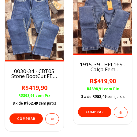
1915-39 - BPL169 -
Calça Fem
0030-34 - CBT05
Buphallos
Stone BootCut FEM
R$419,90
Self Western
R$419,90
R$398,91
com
Pix
R$398,91
com
Pix
8
x de
R$52,49
sem juros
8
x de
R$52,49
sem juros
COMPRAR
COMPRAR