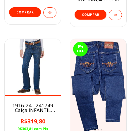
COMPRAR
COMPRAR
9
%
OFF
1916-24 - 241749
Calça INFANTIL
Fem Minuty
BootCut
R$319,80
Pedraria/Estrelas
R$303,81
com
Pix