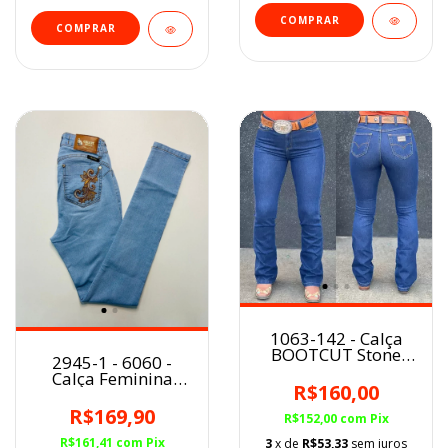
COMPRAR
COMPRAR
1063-142 - Calça
BOOTCUT Stone
2945-1 - 6060 -
FEM Pura Raça Cós
Calça Feminina
Alto
R$160,00
Galope Skinny
Delavê
R$169,90
R$152,00
com
Pix
R$161,41
com
Pix
3
x de
R$53,33
sem juros