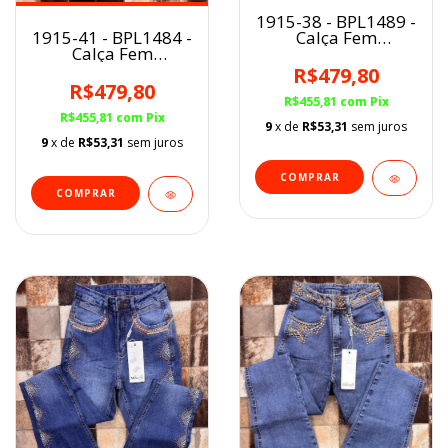
1915-38 - BPL1489 -
1915-41 - BPL1484 -
Calça Fem
Calça Fem
Buphallos
Buphallos
R$479,80
R$479,80
R$455,81
com
Pix
R$455,81
com
Pix
9
x de
R$53,31
sem juros
9
x de
R$53,31
sem juros
COMPRAR
COMPRAR