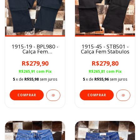
1915-19 - BPL980 -
1915-45 - STB501 -
Calça Fem
Calça Fem Stabulos
Buphallos BootCut
Preta Amaciada
R$279,90
R$279,80
R$265,91
com
Pix
R$265,81
com
Pix
5
x de
R$55,98
sem juros
5
x de
R$55,96
sem juros
COMPRAR
COMPRAR