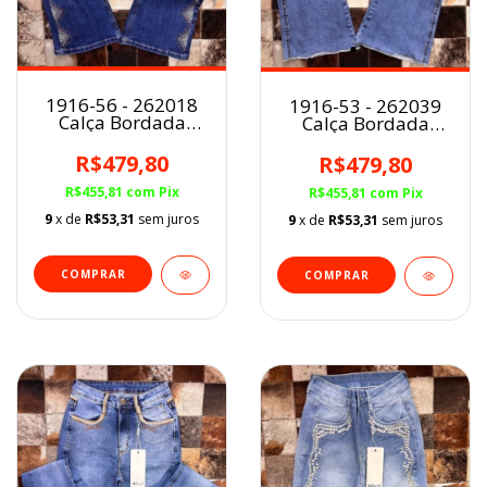
1916-56 - 262018
1916-53 - 262039
Calça Bordada
Calça Bordada
Flare Minuty
Flare Minuty
R$479,80
R$479,80
R$455,81
com
Pix
R$455,81
com
Pix
9
x de
R$53,31
sem juros
9
x de
R$53,31
sem juros
COMPRAR
COMPRAR