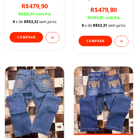
R$479,90
R$479,80
R$455,91
com
Pix
R$455,81
com
Pix
9
x de
R$53,32
sem juros
9
x de
R$53,31
sem juros
COMPRAR
COMPRAR