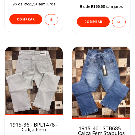
9
x de
R$55,54
sem juros
9
x de
R$55,53
sem juros
COMPRAR
COMPRAR
1915-36 - BPL1478 -
1915-46 - STB685 -
Calça Fem
Calça Fem Stabulos
Buphallos