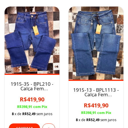
1915-35 - BPL210 -
Calça Fem
1915-13 - BPL1113 -
Buphallos
Calça Fem
R$419,90
Buphallos BootCut
detalhe Horse
R$419,90
R$398,91
com
Pix
R$398,91
com
Pix
8
x de
R$52,49
sem juros
8
x de
R$52,49
sem juros