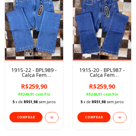
1915-22 - BPL989 -
1915-20 - BPL987 -
Calça Fem
Calça Fem
Buphallos BootCut
Buphallos BootCut
Delavê New
Stone New
R$259,90
R$259,90
R$246,91
com
Pix
R$246,91
com
Pix
5
x de
R$51,98
sem juros
5
x de
R$51,98
sem juros
COMPRAR
COMPRAR