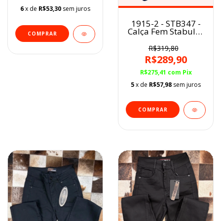
6
x de
R$53,30
sem juros
1915-2 - STB347 -
Calça Fem Stabulos
COMPRAR
Skinny Bolso
Traseiro Bordado
R$319,80
R$289,90
R$275,41
com
Pix
5
x de
R$57,98
sem juros
COMPRAR