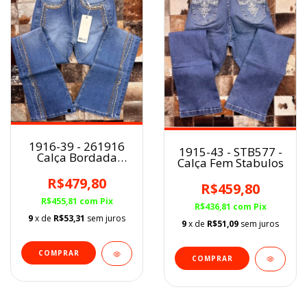
1916-39 - 261916
1915-43 - STB577 -
Calça Bordada
Calça Fem Stabulos
Flare Minuty
R$479,80
R$459,80
R$455,81
com
Pix
R$436,81
com
Pix
9
x de
R$53,31
sem juros
9
x de
R$51,09
sem juros
COMPRAR
COMPRAR