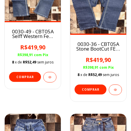
0030-49 - CBT05A
Selff Western Fem
BootCut STONE
0030-36 - CBT05A
R$419,90
Stone BootCut FEM
Self Western
R$398,91
com
Pix
R$419,90
8
x de
R$52,49
sem juros
R$398,91
com
Pix
8
x de
R$52,49
sem juros
COMPRAR
COMPRAR