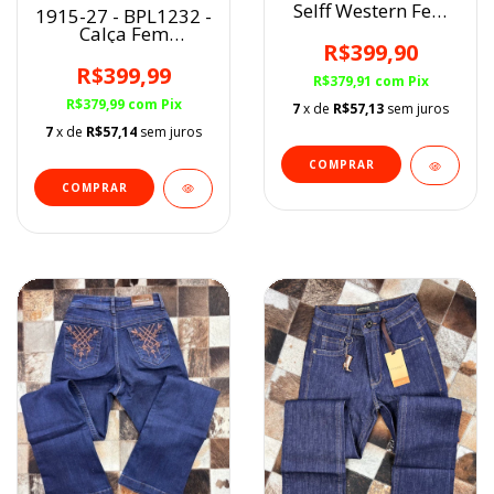
Selff Western Fem
1915-27 - BPL1232 -
BootCut SUJINHO
Calça Fem
R$399,90
Buphallos BootCut
Básica
R$399,99
R$379,91
com
Pix
R$379,99
com
Pix
7
x de
R$57,13
sem juros
7
x de
R$57,14
sem juros
COMPRAR
COMPRAR