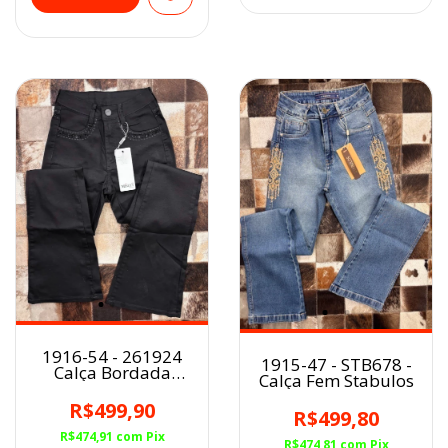
1916-54 - 261924
1915-47 - STB678 -
Calça Bordada
Calça Fem Stabulos
Flare Minuty
R$499,90
R$499,80
R$474,91
com
Pix
R$474,81
com
Pix