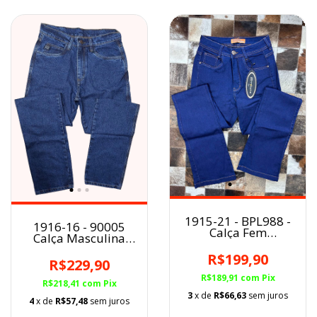
1915-21 - BPL988 -
1916-16 - 90005
Calça Fem
Calça Masculina
Buphallos BootCut
Minuty
Amaciada
R$199,90
100%ALGODÃO
R$229,90
Americana Reta
R$189,91
com
Pix
R$218,41
com
Pix
3
x de
R$66,63
sem juros
4
x de
R$57,48
sem juros