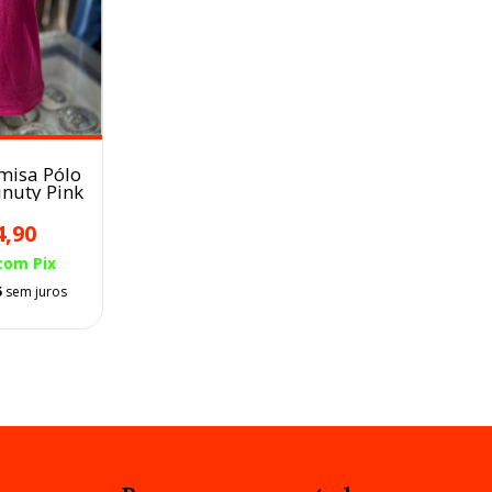
misa Pólo
nuty Pink
4,90
com
Pix
5
sem juros