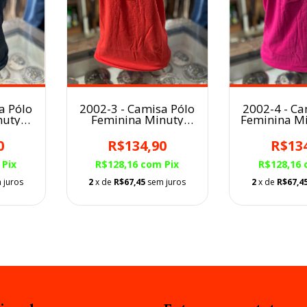
a Pólo
2002-3 - Camisa Pólo
2002-4 - Ca
nuty
Feminina Minuty
Feminina Mi
Coral
0
R$134,90
R$13
Pix
R$128,16
com
Pix
R$128,16
 juros
2
x de
R$67,45
sem juros
2
x de
R$67,4