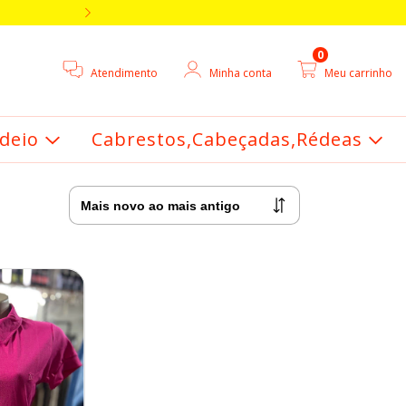
5% DE DESCONTO V
0
Atendimento
Minha conta
Meu carrinho
deio
Cabrestos,Cabeçadas,Rédeas