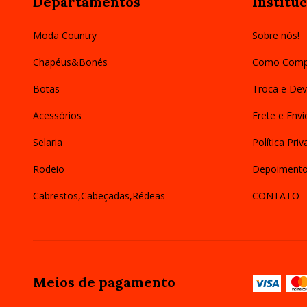
Departamentos
Instituc
Moda Country
Sobre nós!
Chapéus&Bonés
Como Comp
Botas
Troca e Dev
Acessórios
Frete e Envi
Selaria
Política Pri
Rodeio
Depoiment
Cabrestos,Cabeçadas,Rédeas
CONTATO
Meios de pagamento