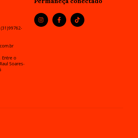
Permaneça conectado
 (31)99762-
com.br
 Entre o
Raul Soares-
G