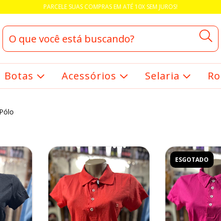
PARCELE SUAS COMPRAS EM ATÉ 10X SEM JUROS!
Botas
Acessórios
Selaria
Ro
Pólo
ESGOTADO