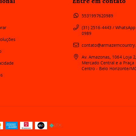
ional
Entre em contato
5531997620989
rar
(31) 2516-4443 / WhatsApp
0989
oluções
contato@armazemcountry.
o
Av. Amazonas, 1064 Loja 2,
Mercado Central e a Praça 
vacidade
Centro - Belo Horizonte/M
os