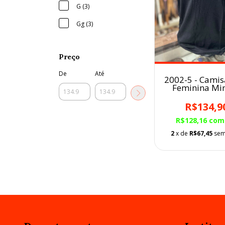
G (3)
Gg (3)
Preço
De
Até
2002-5 - Camis
Feminina Mi
Preta
R$134,9
R$128,16
com
2
x de
R$67,45
sem