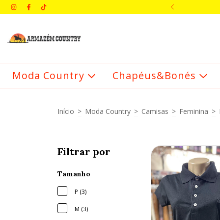
IMEIRA COMPRA: BEMVINDO
Moda Country
Chapéus&Bonés
Início
>
Moda Country
>
Camisas
>
Feminina
>
Filtrar por
Tamanho
P (3)
M (3)