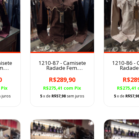
isete
1210-87 - Camisete
1210-86 - 
m.
Radade Fem.
Radade
Bordada
Bord
0
R$289,90
R$28
Pix
R$275,41
com
Pix
R$275,41
 juros
5
x de
R$57,98
sem juros
5
x de
R$57,9