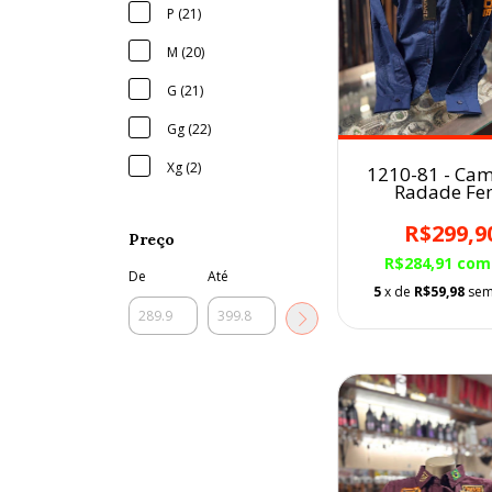
P (21)
M (20)
G (21)
Gg (22)
Xg (2)
1210-81 - Cam
Radade Fe
Bordada
R$299,9
Preço
R$284,91
com
De
Até
5
x de
R$59,98
sem