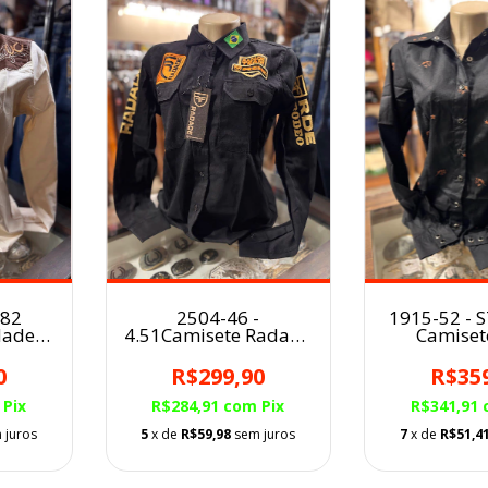
.82
2504-46 -
1915-52 - 
dade
4.51Camisete Radade
Camiset
Fem.
Stabu
0
R$299,90
R$35
Pix
R$284,91
com
Pix
R$341,91
 juros
5
x de
R$59,98
sem juros
7
x de
R$51,4