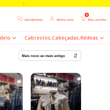
5% DE DESCONTO V
0
Atendimento
Minha conta
Meu carrinho
deio
Cabrestos,Cabeçadas,Rédeas