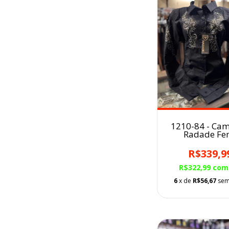
1210-84 - Cam
Radade Fe
Bordada
R$339,9
R$322,99
com
6
x de
R$56,67
sem