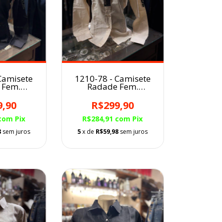
Camisete
1210-78 - Camisete
 Fem.
Radade Fem.
ada
Bordada
9,90
R$299,90
com
Pix
R$284,91
com
Pix
8
sem juros
5
x de
R$59,98
sem juros