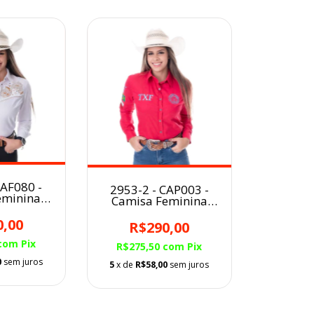
CAF080 -
2953-2 - CAP003 -
eminina
Camisa Feminina
m Manga
Texas Farm
ca/Preto
0,00
Competição ML
R$290,00
rescos
Pink/Turquesa
op
com
Pix
R$275,50
com
Pix
0
sem juros
5
x de
R$58,00
sem juros