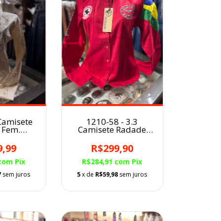
1210-58 - 3.3
Camisete
Camisete Radade
 Fem.
Fem.
ada
R$299,90
9,99
R$284,91
com
Pix
com
Pix
5
x de
R$59,98
sem juros
7
sem juros