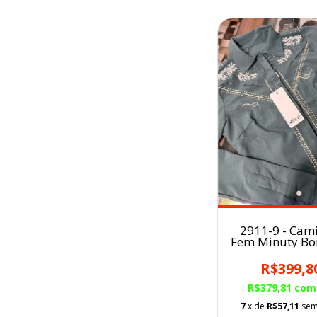
2911-9 - Cam
Fem Minuty B
AZUL
PETRÓLEO/V
R$399,8
R$379,81
com
7
x de
R$57,11
sem