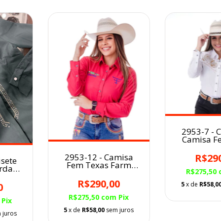
2953-7 - 
Camisa F
Texas Far
Longa Bran
2953-12 - Camisa
R$29
isete
com Aba
Fem Texas Farm
ordada
Gall
R$275,50
Bordada
Vermelho/Logo Azul
R$290,00
ERDE
5
x de
R$58,0
0
R$275,50
com
Pix
Pix
5
x de
R$58,00
sem juros
 juros