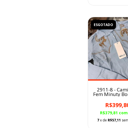
ESGOTADO
2911-8 - Cam
Fem Minuty B
AZUL BB
R$399,8
R$379,81
com
7
x de
R$57,11
sem