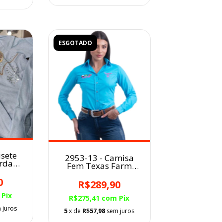
ESGOTADO
isete
2953-13 - Camisa
ordada
Fem Texas Farm
Bordada Azul
0
BB/Logo Rosa
R$289,90
Pix
R$275,41
com
Pix
 juros
5
x de
R$57,98
sem juros