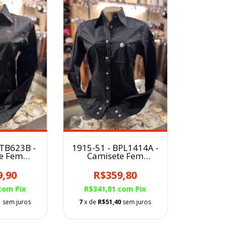
STB623B -
1915-51 - BPL1414A -
e Fem
Camisete Fem
los
Buphallos Preto
9,90
R$359,80
com
Pix
R$341,81
com
Pix
1
sem juros
7
x de
R$51,40
sem juros