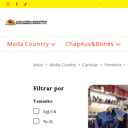
IMEIRA COMPRA: BEMVINDO
Moda Country
Chapéus&Bonés
Início
>
Moda Country
>
Camisas
>
Feminina
>
Filtrar por
Tamanho
Egg (14)
Pp (3)