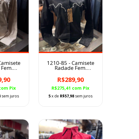
Camisete
1210-85 - Camisete
 Fem.
Radade Fem.
ada
Bordada
9,90
R$289,90
com
Pix
R$275,41
com
Pix
8
sem juros
5
x de
R$57,98
sem juros