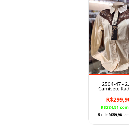
2504-47 - 2
Camisete Ra
Fem.
R$299,9
R$284,91
com
5
x de
R$59,98
sem