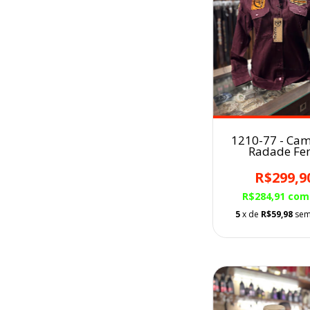
1210-77 - Cam
Radade Fe
Bordada
R$299,9
R$284,91
com
5
x de
R$59,98
sem