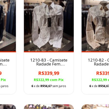
isete
1210-83 - Camisete
1210-82 - 
m.
Radade Fem.
Radade
Bordada
Bord
9
R$339,99
R$33
Pix
R$322,99
com
Pix
R$322,99
 juros
6
x de
R$56,67
sem juros
6
x de
R$56,6