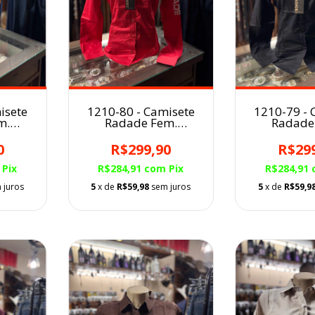
isete
1210-80 - Camisete
1210-79 - 
m.
Radade Fem.
Radade
Bordada
Bord
0
R$299,90
R$29
Pix
R$284,91
com
Pix
R$284,91
 juros
5
x de
R$59,98
sem juros
5
x de
R$59,9