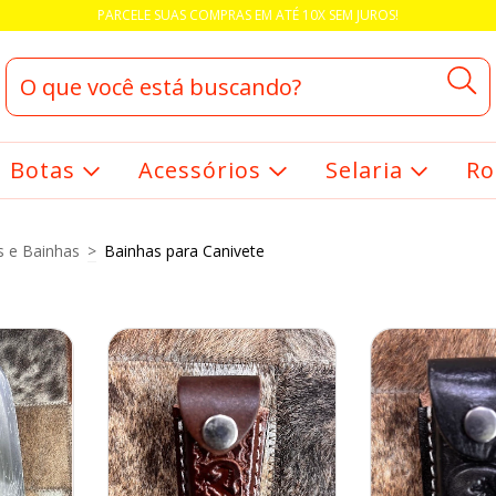
PARCELE SUAS COMPRAS EM ATÉ 10X SEM JUROS!
Botas
Acessórios
Selaria
Ro
s e Bainhas
>
Bainhas para Canivete