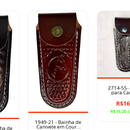
2714-55-
para Ca
Artesanal 
Café Cara 
R$16
R$15,20
1949-21 - Bainha de
Canivete em Couro
nha de