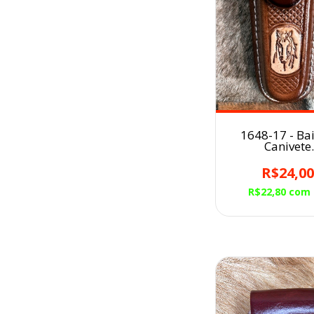
1648-17 - Ba
Canivete
Havana/Cavalo
R$24,0
R$22,80
com