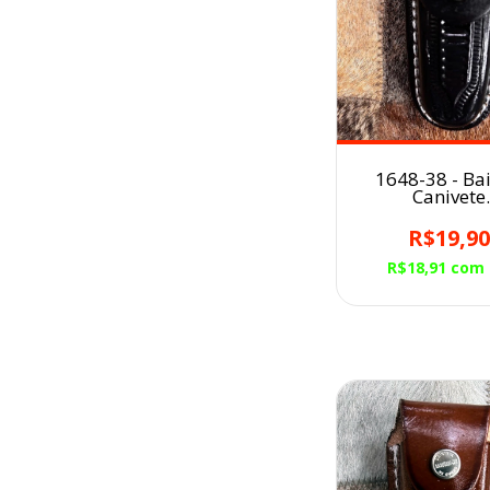
1648-38 - Ba
Canivete
Preto/Balaiado
R$19,9
R$18,91
com