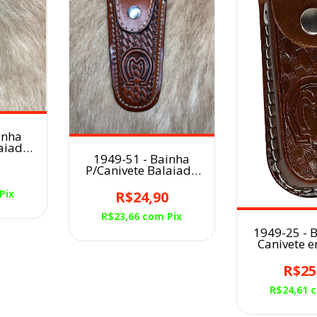
inha
laiada
1949-51 - Bainha
o/Cavalo
P/Canivete Balaiada
o
0
COURO
Havana/Mangalarga
Pix
R$24,90
MARCHADOR
R$23,66
com
Pix
1949-25 - 
Canivete 
Caramelo 
Símbol
R$25
R$24,61