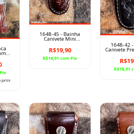
1648-45 - Bainha
Canivete Mini
Café/Cavalo
1648-42 -
aca
Canivete Pr
R$19,90
com
Cou
ouro
R$18,91
com
Pix
R$19
0
R$18,91
Pix
 juros