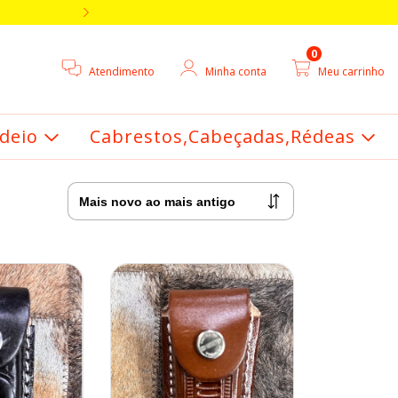
5% DE DESCONTO V
0
Atendimento
Minha conta
Meu carrinho
deio
Cabrestos,Cabeçadas,Rédeas