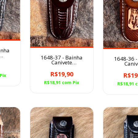
inha
1648-37 - Bainha
1648-36 -
 Couro
Canivete
Caniv
0
Avermelhado/Balaiado
Havana/Cav
Couro
R$19,90
R$19
Pix
R$18,91
com
Pix
R$18,91