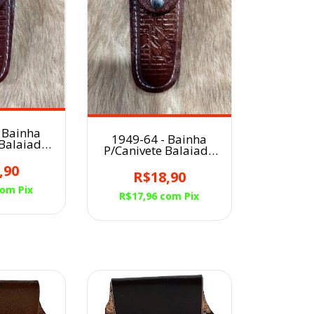
 Bainha
1949-64 - Bainha
 Balaiada
P/Canivete Balaiada
rra/FACE
GRANDE/Marrom/FACE
ALO
,90
CAVALO
R$18,90
com
Pix
R$17,96
com
Pix