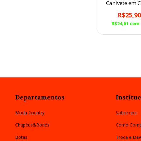
Canivete em 
Café Balaiad
R$25,9
R$24,61
com
Departamentos
Instituc
Moda Country
Sobre nós!
Chapéus&Bonés
Como Comp
Botas
Troca e Dev