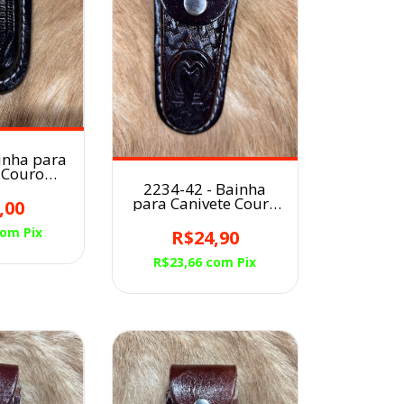
inha para
 Couro
l PRETO
2234-42 - Bainha
para Canivete Couro
,00
MM Café Escuro
com
Pix
R$24,90
R$23,66
com
Pix