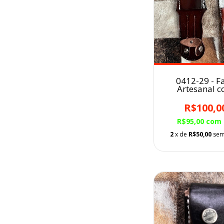
0412-29 - F
Artesanal 
Bainha em C
R$100,0
R$95,00
com
2
x de
R$50,00
sem