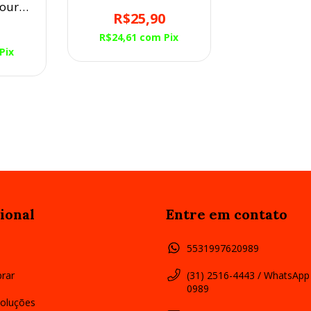
Havana Balaiada
Couro
Face Cavalo
R$25,90
o MM
0
R$24,61
com
Pix
Pix
ional
Entre em contato
5531997620989
rar
(31) 2516-4443 / WhatsApp
0989
oluções