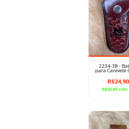
2234-38 - Ba
para Canivete
Muladeiro
Avermelha
R$24,9
R$23,66
com