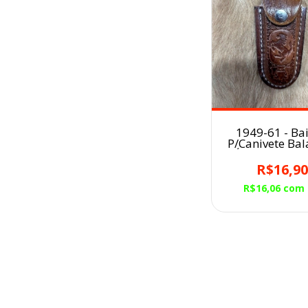
1949-61 - Ba
P/Canivete Ba
MÉDIA/Caramel
Empinand
R$16,9
R$16,06
com