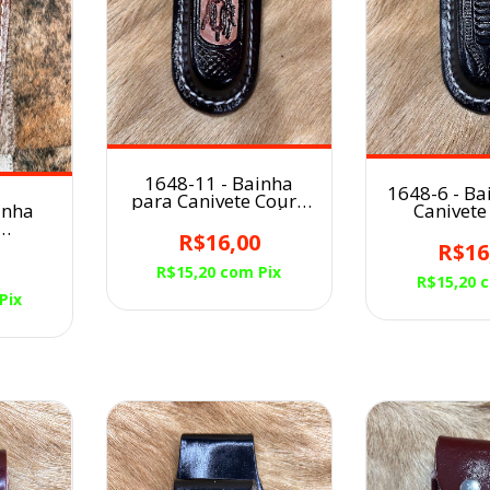
1648-11 - Bainha
1648-6 - Ba
para Canivete Couro
inha
Canivete
Artesanal CAFÉ
Artesana
R$16,00
 Couro
R$16
0
R$15,20
com
Pix
R$15,20
Pix