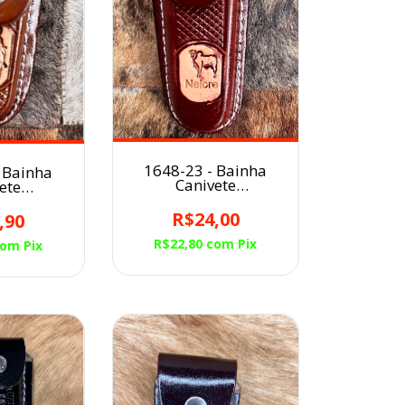
1648-23 - Bainha
 Bainha
Canivete
ete
Avermelhado/Nelore
alo Couro
Couro
R$24,00
,90
R$22,80
com
Pix
com
Pix