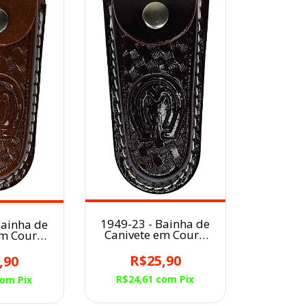
1949-23 - Bainha de
Bainha de
Canivete em Couro
em Couro
Café Balaiado
Balaiado
Símbolo MM
o MM
R$25,90
,90
R$24,61
com
Pix
com
Pix