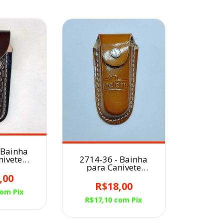
 Bainha
nivete
2714-36 - Bainha
em Couro
para Canivete
De Cavalo
Artesanal em Couro
,00
Caramelo Nelore
R$18,00
com
Pix
R$17,10
com
Pix