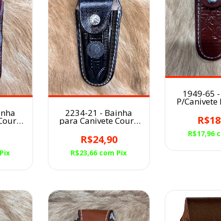
1949-65 -
P/Canivete
GRANDE/Te
inha
2234-21 - Bainha
CAV
R$18
 Couro
para Canivete Couro
s
medalha Long Horn
R$17,96
da
Preta
0
R$24,90
Pix
R$23,66
com
Pix