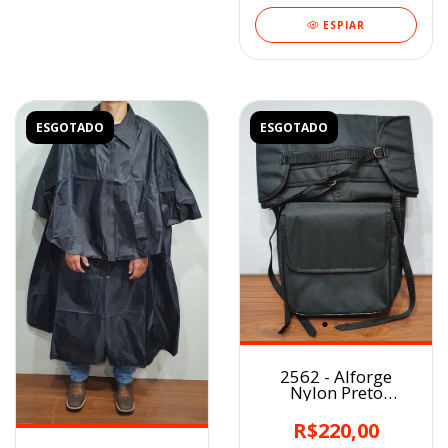
ESPIAR
ESGOTADO
ESGOTADO
2562 - Alforge
Nylon Preto
Térmico com Porta
Capa
R$220,00