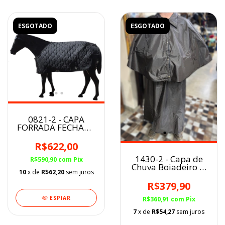
ESGOTADO
ESGOTADO
0821-2 - CAPA
FORRADA FECHADA
NO PEITO PRETA
tamanho G
R$622,00
1430-2 - Capa de
R$590,90
com
Pix
Chuva Boiadeiro c/
10
x de
R$62,20
sem juros
sobre capa e
Manga - Marrom
R$379,90
ESPIAR
R$360,91
com
Pix
7
x de
R$54,27
sem juros