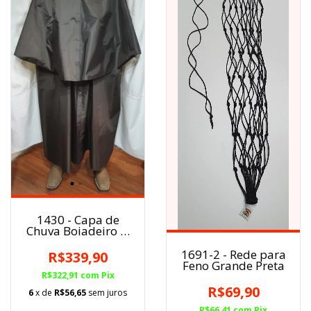
1430 - Capa de
Chuva Boiadeiro c/
sobre capa
1691-2 - Rede para
R$339,90
Feno Grande Preta
R$322,91
com
Pix
R$69,90
6
x de
R$56,65
sem juros
R$66,41
com
Pix