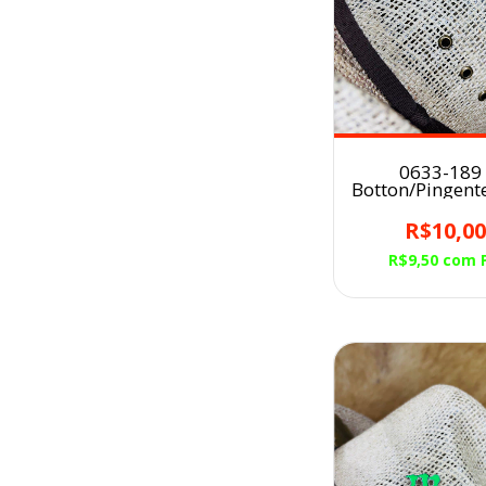
0633-189 
Botton/Pingent
para Chap
CHAPÉU DOU
R$10,0
R$9,50
com