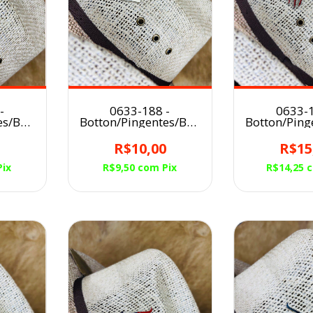
-
0633-188 -
0633-1
es/Broche
Botton/Pingentes/Broche
Botton/Ping
éu
para Chapéu
para C
RADO
TAMBOR
MONS
0
R$10,00
R$15
VERM
Pix
R$9,50
com
Pix
R$14,25