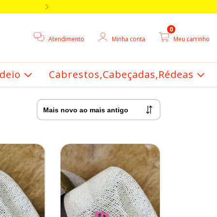
5% DE DESCONTO V
0
Atendimento
Minha conta
Meu carrinho
deio
Cabrestos,Cabeçadas,Rédeas