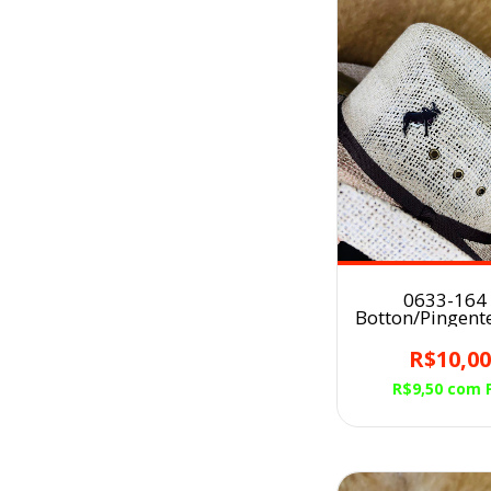
0633-164 
Botton/Pingent
para Chapéu 
R$10,0
R$9,50
com