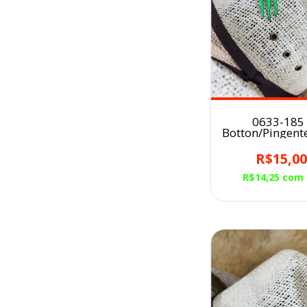
0633-185 
Botton/Pingent
para Chap
MONSTER VE
R$15,0
R$14,25
com