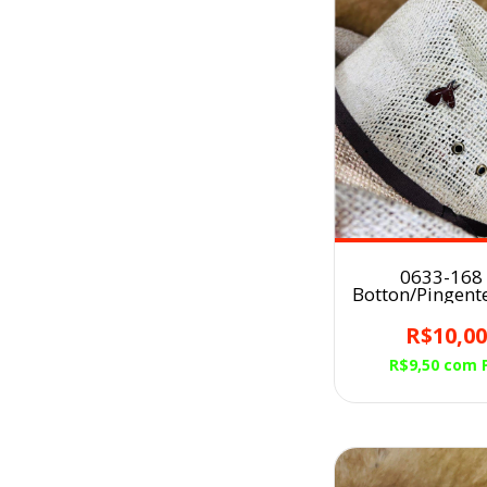
0633-168 
Botton/Pingent
para Chapéu
MARRO
R$10,0
R$9,50
com