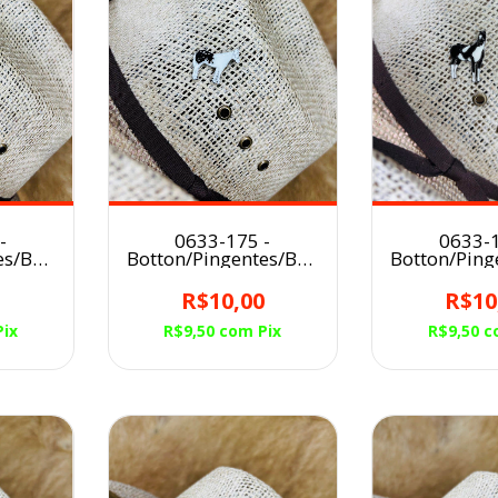
-
0633-175 -
0633-1
es/Broche
Botton/Pingentes/Broche
Botton/Ping
CAVALO
para Chapéu CAVALO
para Chapé
PAM
0
R$10,00
R$10
Pix
R$9,50
com
Pix
R$9,50
c