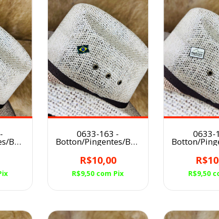
-
0633-163 -
0633-1
es/Broche
Botton/Pingentes/Broche
Botton/Ping
GUZERA
para Chapéu BRASIL
para Chapé
0
R$10,00
R$10
Pix
R$9,50
com
Pix
R$9,50
c