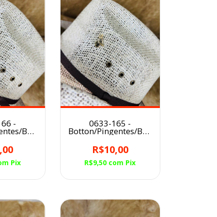
66 -
0633-165 -
entes/Broche
Botton/Pingentes/Broche
éu MULA
para Chapéu MULA
NCA
,00
R$10,00
om
Pix
R$9,50
com
Pix