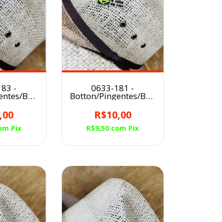
83 -
0633-181 -
entes/Broche
Botton/Pingentes/Broche
éu LONG
para Chapéu O AGRO
RNS
NÃO PARA
,00
R$10,00
om
Pix
R$9,50
com
Pix