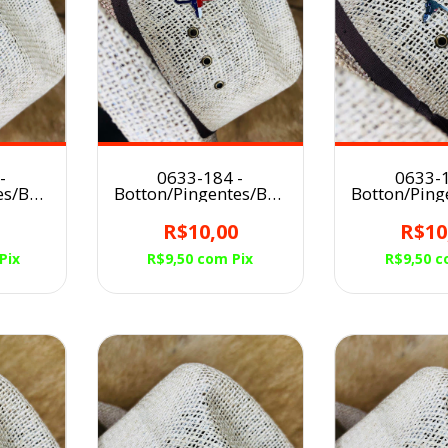
-
0633-184 -
0633-1
es/Broche
Botton/Pingentes/Broche
Botton/Ping
éu
para Chapéu LONG
para Chap
RDE
HOORNS TEXAS
HOO
0
R$10,00
R$10
Pix
R$9,50
com
Pix
R$9,50
c