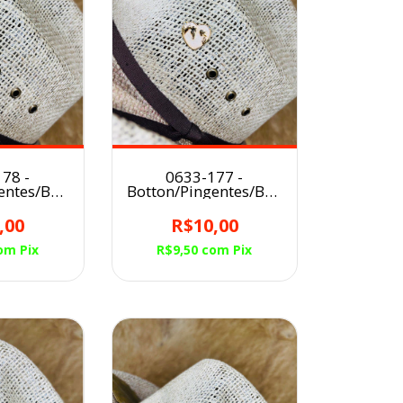
78 -
0633-177 -
entes/Broche
Botton/Pingentes/Broche
hapéu
para Chapéu
IRL
COWGIRL
,00
R$10,00
om
Pix
R$9,50
com
Pix