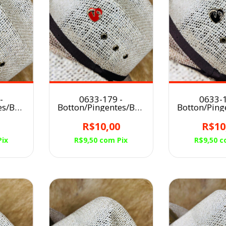
-
0633-179 -
0633-1
es/Broche
Botton/Pingentes/Broche
Botton/Ping
CAVALO
para Chapéu
para C
COWGIRL
COWG
0
R$10,00
R$10
Pix
R$9,50
com
Pix
R$9,50
c