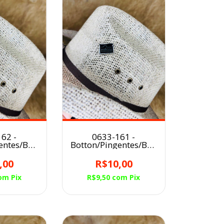
62 -
0633-161 -
entes/Broche
Botton/Pingentes/Broche
u NELORE
para Chapéu NELORE
,00
R$10,00
om
Pix
R$9,50
com
Pix