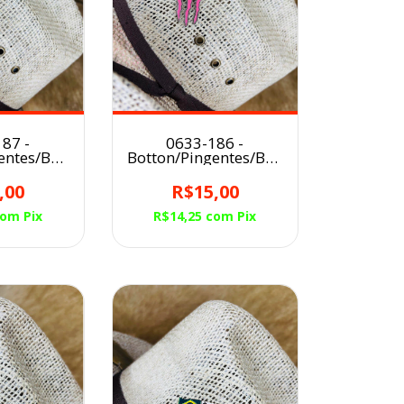
87 -
0633-186 -
entes/Broche
Botton/Pingentes/Broche
hapéu
para Chapéu
TER
MONSTER ROSA
,00
R$15,00
ELHO
com
Pix
R$14,25
com
Pix