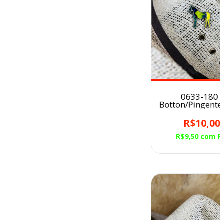
0633-180 
Botton/Pingent
para Chapéu 
R$10,0
R$9,50
com