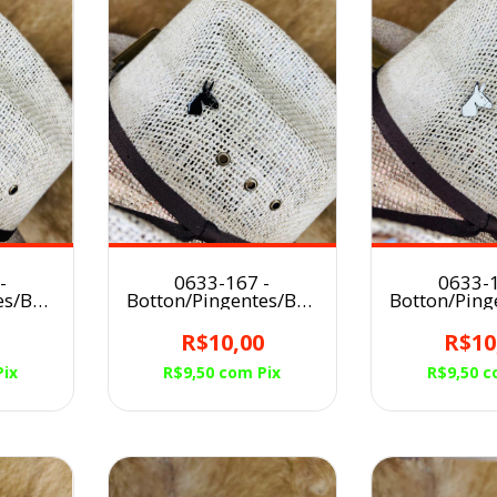
-
0633-167 -
0633-1
es/Broche
Botton/Pingentes/Broche
Botton/Ping
 MULA
para Chapéu MULA
para Chap
M
PRETA
BRA
0
R$10,00
R$10
Pix
R$9,50
com
Pix
R$9,50
c