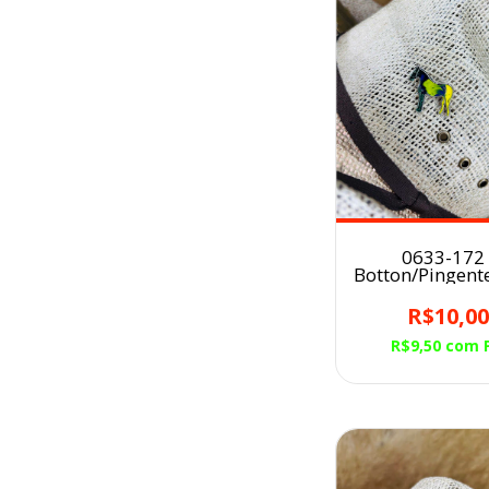
0633-172 
Botton/Pingent
para Chapéu 
BRASIL
R$10,0
R$9,50
com