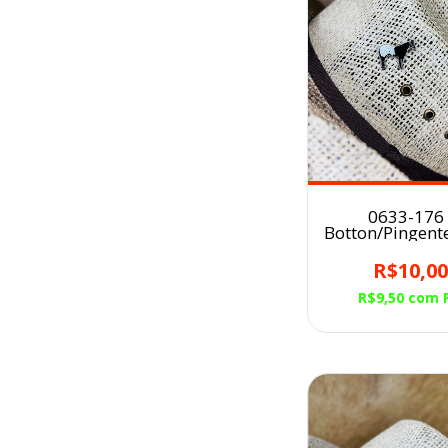
0633-176 
Botton/Pingent
para Chapéu 
R$10,0
R$9,50
com