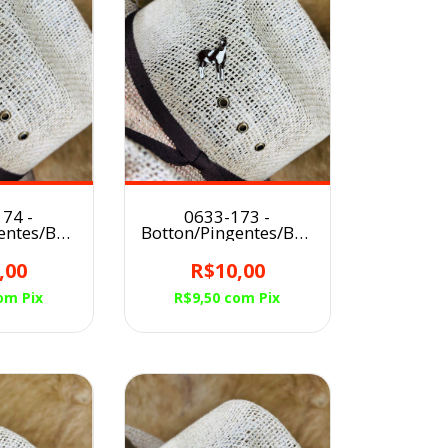
74 -
0633-173 -
entes/Broche
Botton/Pingentes/Broche
u CAVALO
para Chapéu CAVALO
PA
PAMPA
,00
R$10,00
om
Pix
R$9,50
com
Pix