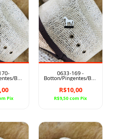
170-
0633-169 -
entes/Broche
Botton/Pingentes/Broche
u CAVALO
para Chapéu CAVALO
LO
CRIOLO
,00
R$10,00
om
Pix
R$9,50
com
Pix