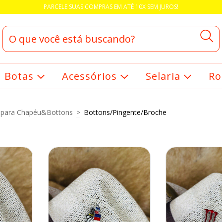
PARCELE SUAS COMPRAS EM ATÉ 10X SEM JUROS!
Botas
Acessórios
Selaria
Ro
 para Chapéu&Bottons
>
Bottons/Pingente/Broche