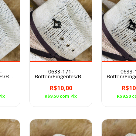
-
0633-171-
0633-
es/Broche
Botton/Pingentes/Broche
Botton/Ping
CAVALO
para Chapéu CAVALO
para Chapé
CRIOLO
CRIO
0
R$10,00
R$10
Pix
R$9,50
com
Pix
R$9,50
c