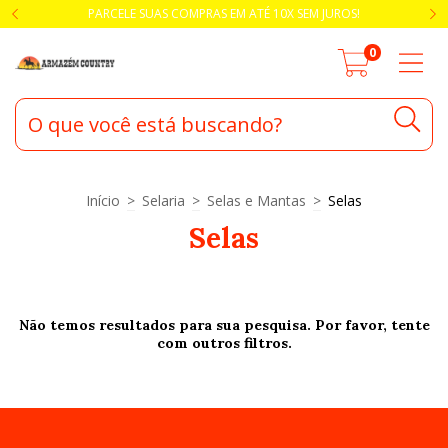
PARCELE SUAS COMPRAS EM ATÉ 10X SEM JUROS!
0
Início
>
Selaria
>
Selas e Mantas
>
Selas
Selas
Não temos resultados para sua pesquisa. Por favor, tente
com outros filtros.