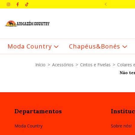
IMEIRA COMPRA: BEMVINDO
Moda Country
Chapéus&Bonés
Início
>
Acessórios
>
Cintos e Fivelas
>
Colares 
Não tem
Departamentos
Instituc
Moda Country
Sobre nós!