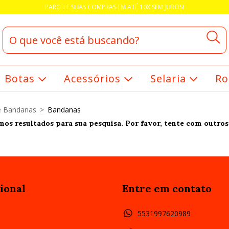
PARCELE SUAS COMPRAS EM ATÉ 10X SEM JUROS!
Botas
Acessórios
Selaria
Ro
e Bandanas
>
Bandanas
os resultados para sua pesquisa. Por favor, tente com outros 
ional
Entre em contato
5531997620989