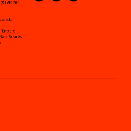
 (31)99762-
com.br
 Entre o
Raul Soares-
G