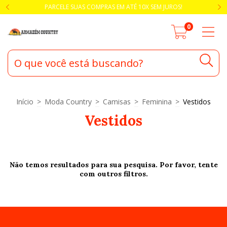
PARCELE SUAS COMPRAS EM ATÉ 10X SEM JUROS!
0
Início
>
Moda Country
>
Camisas
>
Feminina
>
Vestidos
Vestidos
Não temos resultados para sua pesquisa. Por favor, tente
com outros filtros.