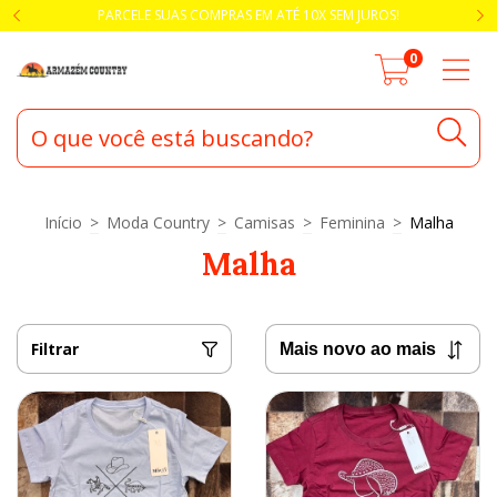
PARCELE SUAS COMPRAS EM ATÉ 10X SEM JUROS!
0
Início
>
Moda Country
>
Camisas
>
Feminina
>
Malha
Malha
Filtrar