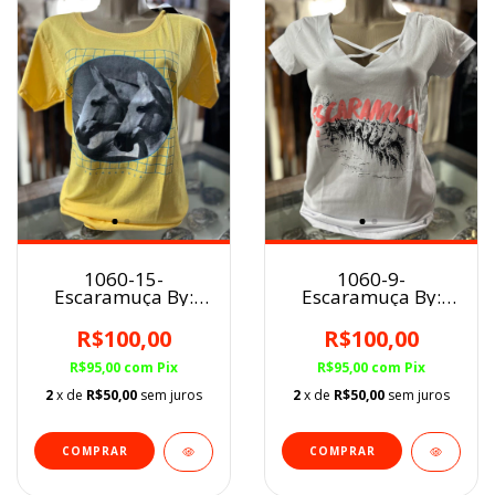
1060-15-
1060-9-
Escaramuça By:
Escaramuça By:
Raquel Fernandes
Raquel Fernandes
FEM Amarelo/MM
Malha FEM
R$100,00
R$100,00
BRANCO/PANTANAL
R$95,00
com
Pix
R$95,00
com
Pix
2
x de
R$50,00
sem juros
2
x de
R$50,00
sem juros
COMPRAR
COMPRAR