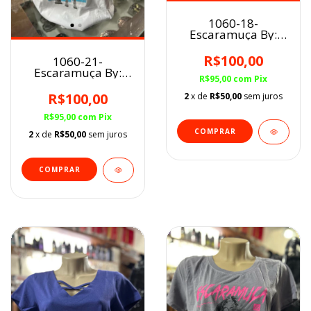
1060-18-
Escaramuça By:
Raquel Fernandes
FEM INF Vinho
R$100,00
1060-21-
Escaramuça By:
R$95,00
com
Pix
Raquel Fernandes
FEM
R$100,00
2
x de
R$50,00
sem juros
BRANCO/AZUL/MM
R$95,00
com
Pix
COMPRAR
2
x de
R$50,00
sem juros
COMPRAR