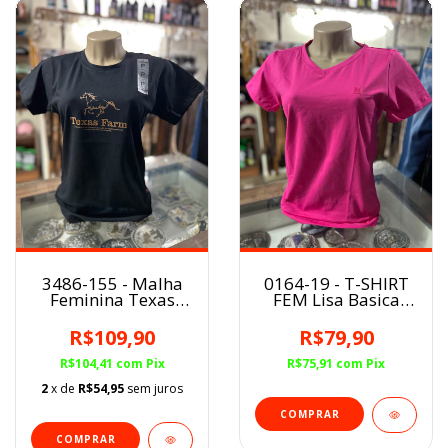
3486-155 - Malha
0164-19 - T-SHIRT
Feminina Texas
FEM Lisa Basica
Farm PRETA
Minuty Pink
R$109,90
R$79,90
R$104,41
com
Pix
R$75,91
com
Pix
2
x de
R$54,95
sem juros
COMPRAR
COMPRAR