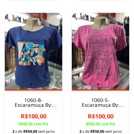
1060-8-
1060-5-
Escaramuça By:
Escaramuça By:
Raquel Fernandes
Raquel Fernandes
Malha FEM
Malha FEM
R$100,00
R$100,00
AZUL/SALTO
ROSA/HISTÓRIAS
R$95,00
com
Pix
R$95,00
com
Pix
2
x de
R$50,00
sem juros
2
x de
R$50,00
sem juros