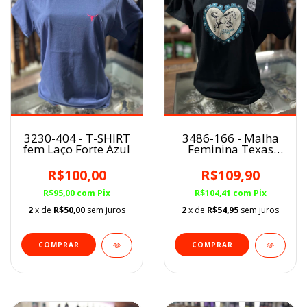
3230-404 - T-SHIRT
3486-166 - Malha
fem Laço Forte Azul
Feminina Texas
Farm PRETA
R$100,00
R$109,90
R$95,00
com
Pix
R$104,41
com
Pix
2
x de
R$50,00
sem juros
2
x de
R$54,95
sem juros
COMPRAR
COMPRAR