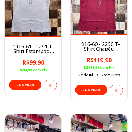
1916-60 - 2290 T-
1916-61 - 2291 T-
Shirt Chapéu
Shirt Estampada
Minuty
Minuty
R$119,90
R$99,90
R$113,91
com
Pix
R$94,91
com
Pix
2
x de
R$59,95
sem juros
COMPRAR
COMPRAR