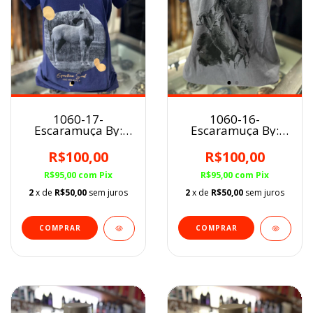
1060-17-
1060-16-
Escaramuça By:
Escaramuça By:
Raquel Fernandes
Raquel Fernandes
FEM AZUL MM
FEM
R$100,00
R$100,00
Cinza/Empinando
R$95,00
com
Pix
R$95,00
com
Pix
2
x de
R$50,00
sem juros
2
x de
R$50,00
sem juros
COMPRAR
COMPRAR