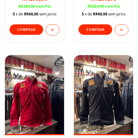
R$284,99
com
Pix
R$284,99
com
Pix
5
x de
R$60,00
sem juros
5
x de
R$60,00
sem juros
COMPRAR
COMPRAR