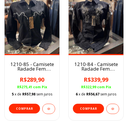
1210-85 - Camisete
1210-84 - Camisete
Radade Fem.
Radade Fem.
Bordada
Bordada
R$289,90
R$339,99
R$275,41
com
Pix
R$322,99
com
Pix
5
x de
R$57,98
sem juros
6
x de
R$56,67
sem juros
COMPRAR
COMPRAR