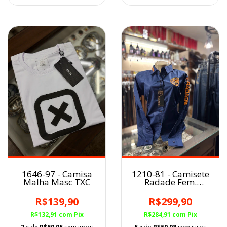
1646-97 - Camisa
1210-81 - Camisete
Malha Masc TXC
Radade Fem.
Bordada
R$139,90
R$299,90
R$132,91
com
Pix
R$284,91
com
Pix