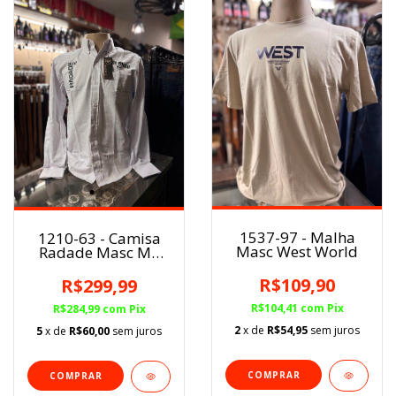
1537-97 - Malha
1210-63 - Camisa
Masc West World
Radade Masc ML
Bordada
R$109,90
R$299,99
R$104,41
com
Pix
R$284,99
com
Pix
2
x de
R$54,95
sem juros
5
x de
R$60,00
sem juros
COMPRAR
COMPRAR