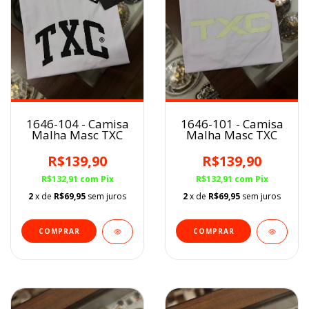
1646-104 - Camisa
1646-101 - Camisa
Malha Masc TXC
Malha Masc TXC
R$139,90
R$139,90
R$132,91
com
Pix
R$132,91
com
Pix
2
x de
R$69,95
sem juros
2
x de
R$69,95
sem juros
COMPRAR
COMPRAR