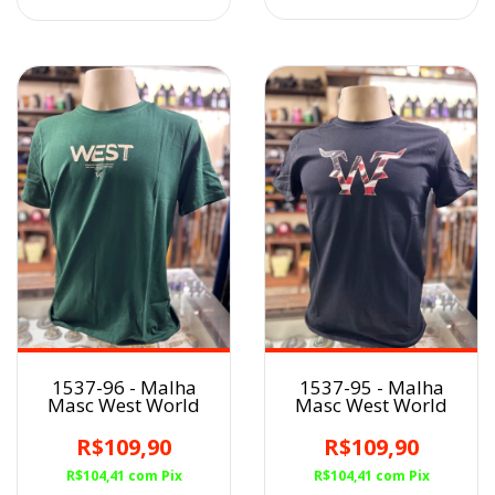
1537-96 - Malha
1537-95 - Malha
Masc West World
Masc West World
R$109,90
R$109,90
R$104,41
com
Pix
R$104,41
com
Pix