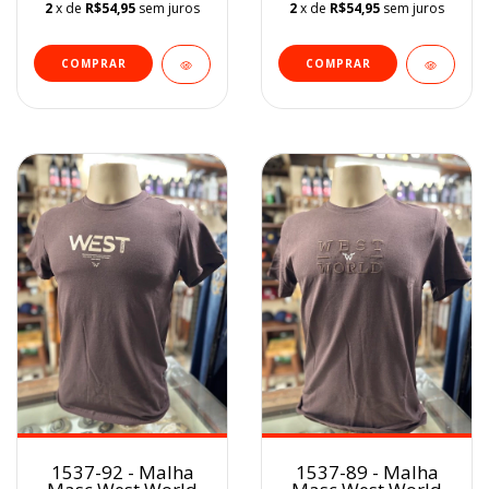
2
x de
R$54,95
sem juros
2
x de
R$54,95
sem juros
COMPRAR
COMPRAR
1537-92 - Malha
1537-89 - Malha