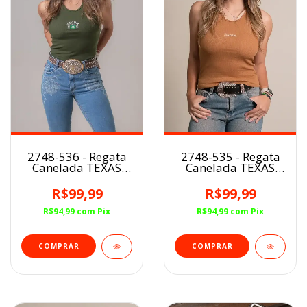
2748-536 - Regata
2748-535 - Regata
Canelada TEXAS
Canelada TEXAS
FARM Fem
FARM Fem
R$99,99
R$99,99
R$94,99
com
Pix
R$94,99
com
Pix
COMPRAR
COMPRAR