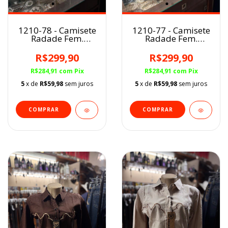
1210-78 - Camisete
1210-77 - Camisete
Radade Fem.
Radade Fem.
Bordada
Bordada
R$299,90
R$299,90
R$284,91
com
Pix
R$284,91
com
Pix
5
x de
R$59,98
sem juros
5
x de
R$59,98
sem juros
COMPRAR
COMPRAR