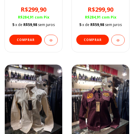
Bordada
Bordada
R$299,90
R$299,90
R$284,91
com
Pix
R$284,91
com
Pix
5
x de
R$59,98
sem juros
5
x de
R$59,98
sem juros
COMPRAR
COMPRAR