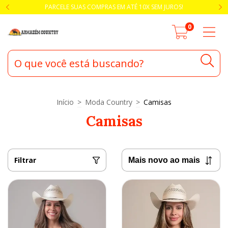
PARCELE SUAS COMPRAS EM ATÉ 10X SEM JUROS!
0
Início
>
Moda Country
>
Camisas
Camisas
Filtrar