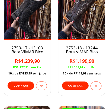
2753-17 - 13103
2753-18 - 13244
Bota VIMAR Bico
Bota VIMAR Bico
Quadrado
Quadrado
Inspiração Arráia
Inspiração Arráia
R$1.239,90
R$1.199,90
PRETO
CAFÉ
R$1.177,91
com
Pix
R$1.139,91
com
Pix
10
x de
R$123,99
sem juros
10
x de
R$119,99
sem juros
COMPRAR
COMPRAR