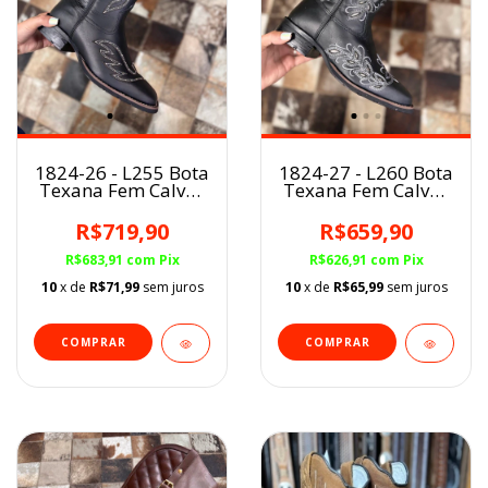
1824-26 - L255 Bota
1824-27 - L260 Bota
Texana Fem Calvas
Texana Fem Calvas
Boots
Boots
R$719,90
R$659,90
R$683,91
com
Pix
R$626,91
com
Pix
10
x de
R$71,99
sem juros
10
x de
R$65,99
sem juros
COMPRAR
COMPRAR