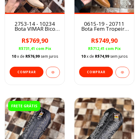
0615-19 - 20711
2753-14 - 10234
Bota Fem Tropeiro
Bota VIMAR Bico
Titânio Pinhão/Café
Fino Fem Gelo
R$749,90
R$769,90
R$712,41
com
Pix
R$731,41
com
Pix
10
x de
R$74,99
sem juros
10
x de
R$76,99
sem juros
COMPRAR
COMPRAR
FRETE GRÁTIS