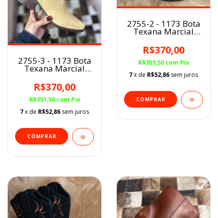
2755-2 - 1173 Bota
Texana Marcial
fem.
Marron/Caramelo
R$370,00
BF
2755-3 - 1173 Bota
R$351,50
com
Pix
Texana Marcial
7
x de
R$52,86
sem juros
fem. Mel/Caramelo
BF
R$370,00
R$351,50
com
Pix
COMPRAR
7
x de
R$52,86
sem juros
COMPRAR