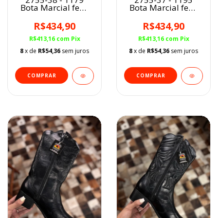
Bota Marcial fem.
Bota Marcial fem.
PRETO
MARROM
R$434,90
R$434,90
R$413,16
com
Pix
R$413,16
com
Pix
8
x de
R$54,36
sem juros
8
x de
R$54,36
sem juros
COMPRAR
COMPRAR