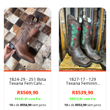
1827-17 - 129
1824-29 - 251 Bota
Texana Feminina
Texana Fem Calvas
BQ Cano Longo
Boots
Couro
R$539,90
R$569,90
Fóssil/Tabaco
Angus
R$512,91
com
Pix
R$541,41
com
Pix
10
x de
R$53,99
sem juros
10
x de
R$56,99
sem juros