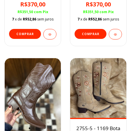
Conhaque BF
Preta/Aplicações BF
R$370,00
R$370,00
R$351,50
com
Pix
R$351,50
com
Pix
7
x de
R$52,86
sem juros
7
x de
R$52,86
sem juros
COMPRAR
COMPRAR
2755-5 - 1169 Bota