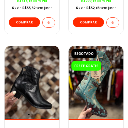
R$318,16
com
Pix
R$299,16
com
Pix
6
x de
R$55,82
sem juros
6
x de
R$52,48
sem juros
COMPRAR
COMPRAR
ESGOTADO
FRETE GRÁTIS