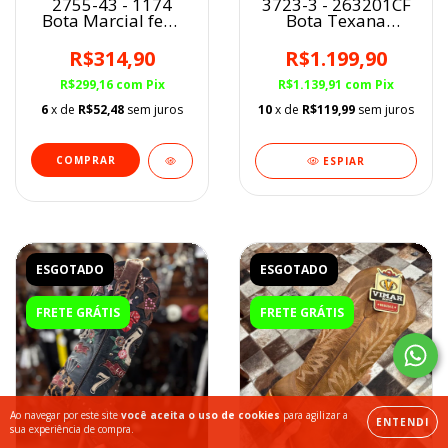
2755-43 - 1174
3723-3 - 263201CF
Bota Marcial fem.
Bota Texana
PRETO
Goyazes BQ FEM
Flex Azul
R$314,90
R$1.199,90
R$299,16
com
Pix
R$1.139,91
com
Pix
6
x de
R$52,48
sem juros
10
x de
R$119,99
sem juros
COMPRAR
ESPIAR
ESGOTADO
ESGOTADO
FRETE GRÁTIS
FRETE GRÁTIS
Ao navegar por este site
você aceita o uso de cookies
para agilizar a
ENTENDI
sua experiência de compra.