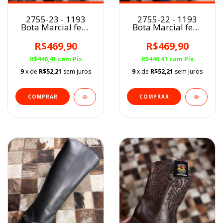
2755-23 - 1193
2755-22 - 1193
Bota Marcial fem.
Bota Marcial fem.
MARROM
PRETO
R$469,90
R$469,90
R$446,41
com
Pix
R$446,41
com
Pix
9
x de
R$52,21
sem juros
9
x de
R$52,21
sem juros
COMPRAR
COMPRAR