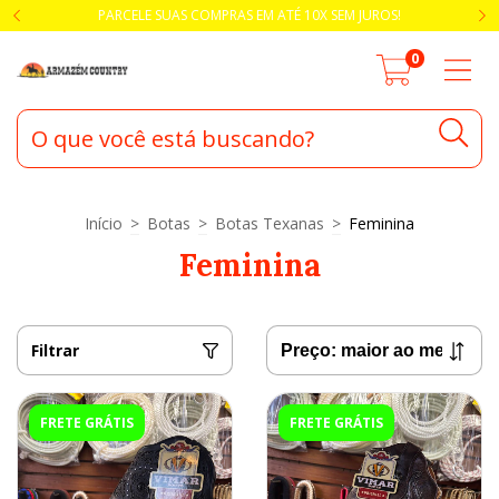
PARCELE SUAS COMPRAS EM ATÉ 10X SEM JUROS!
0
Início
>
Botas
>
Botas Texanas
>
Feminina
Feminina
Filtrar
FRETE GRÁTIS
FRETE GRÁTIS