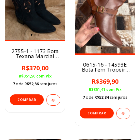
2755-1 - 1173 Bota
Texana Marcial
fem.
0615-16 - 14593E
Preto/Caramelo BF
R$370,00
Bota Fem Tropeiro
Viking Havana
R$351,50
com
Pix
R$369,90
7
x de
R$52,86
sem juros
R$351,41
com
Pix
7
x de
R$52,84
sem juros
COMPRAR
COMPRAR