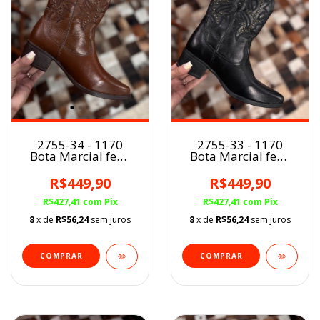
2755-34 - 1170
2755-33 - 1170
Bota Marcial fem.
Bota Marcial fem.
MARROM
PRETO
R$449,90
R$449,90
R$427,41
com
Pix
R$427,41
com
Pix
8
x de
R$56,24
sem juros
8
x de
R$56,24
sem juros
COMPRAR
COMPRAR