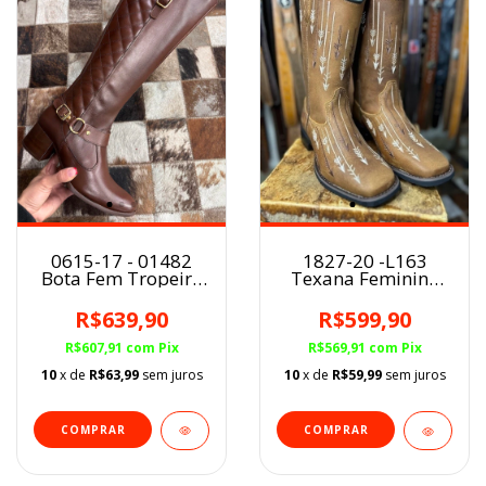
0615-17 - 01482
1827-20 -L163
Bota Fem Tropeiro
Texana Feminina
Mustang Conhaque
BQ Cano Longo
Couro Crazy Horse
R$639,90
R$599,90
Havana
R$607,91
com
Pix
R$569,91
com
Pix
10
x de
R$63,99
sem juros
10
x de
R$59,99
sem juros
COMPRAR
COMPRAR