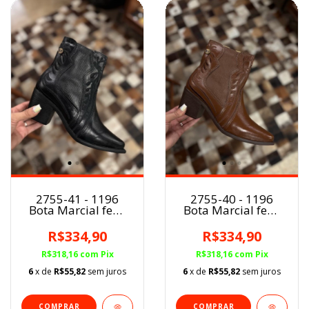
2755-41 - 1196
2755-40 - 1196
Bota Marcial fem.
Bota Marcial fem.
PRETO
MARROM
R$334,90
R$334,90
R$318,16
com
Pix
R$318,16
com
Pix
6
x de
R$55,82
sem juros
6
x de
R$55,82
sem juros
COMPRAR
COMPRAR