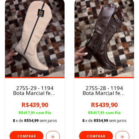
2755-29 - 1194
2755-28 - 1194
Bota Marcial fem.
Bota Marcial fem.
GELO
CAFÉ
R$439,90
R$439,90
R$417,91
com
Pix
R$417,91
com
Pix
8
x de
R$54,99
sem juros
8
x de
R$54,99
sem juros
COMPRAR
COMPRAR