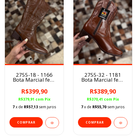
2755-18 - 1166
2755-32 - 1181
Bota Marcial fem.
Bota Marcial fem.
MARROM
MARROM
R$399,90
R$389,90
R$379,91
com
Pix
R$370,41
com
Pix
7
x de
R$57,13
sem juros
7
x de
R$55,70
sem juros
COMPRAR
COMPRAR