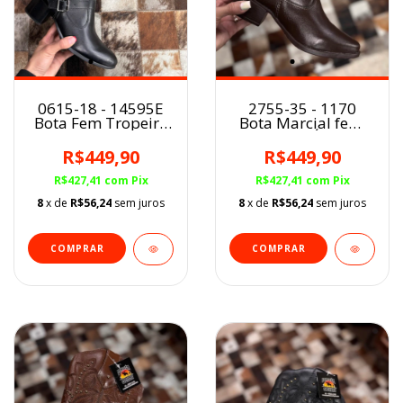
0615-18 - 14595E
2755-35 - 1170
Bota Fem Tropeiro
Bota Marcial fem.
Viking Preto
CAFÉ
R$449,90
R$449,90
R$427,41
com
Pix
R$427,41
com
Pix
8
x de
R$56,24
sem juros
8
x de
R$56,24
sem juros
COMPRAR
COMPRAR