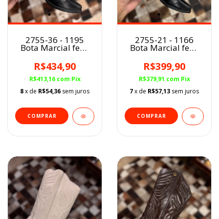
2755-36 - 1195
2755-21 - 1166
Bota Marcial fem.
Bota Marcial fem.
PRETO
PRETO
R$434,90
R$399,90
R$413,16
com
Pix
R$379,91
com
Pix
8
x de
R$54,36
sem juros
7
x de
R$57,13
sem juros
COMPRAR
COMPRAR