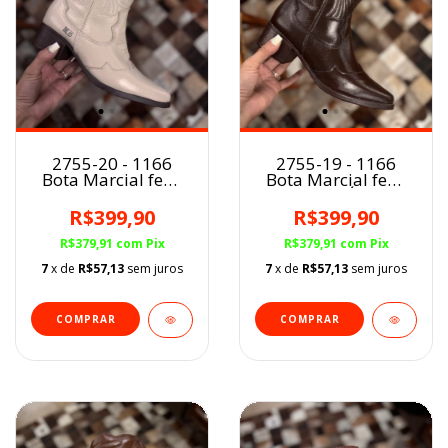
2755-20 - 1166
2755-19 - 1166
Bota Marcial fem.
Bota Marcial fem.
GELO
CAFÉ
R$399,90
R$399,90
R$379,91
com
Pix
R$379,91
com
Pix
7
x de
R$57,13
sem juros
7
x de
R$57,13
sem juros
COMPRAR
COMPRAR