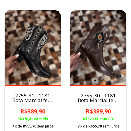
2755-31 - 1181
2755-30 - 1181
Bota Marcial fem.
Bota Marcial fem.
PRETO
CAFÉ
R$389,90
R$389,90
R$370,41
com
Pix
R$370,41
com
Pix
7
x de
R$55,70
sem juros
7
x de
R$55,70
sem juros