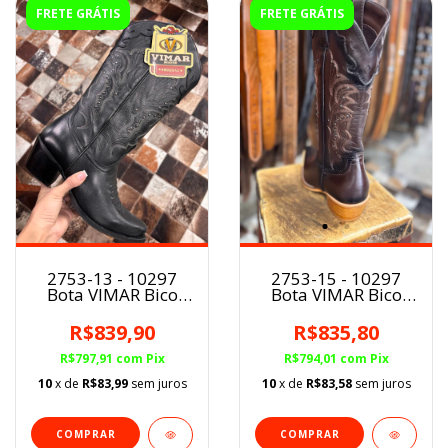
FRETE GRÁTIS
FRETE GRÁTIS
2753-13 - 10297
2753-15 - 10297
Bota VIMAR Bico
Bota VIMAR Bico
Fino Fem Preta
Fino Fem Brown
R$839,90
R$835,80
R$797,91
com
Pix
R$794,01
com
Pix
10
x de
R$83,99
sem juros
10
x de
R$83,58
sem juros
COMPRAR
COMPRAR