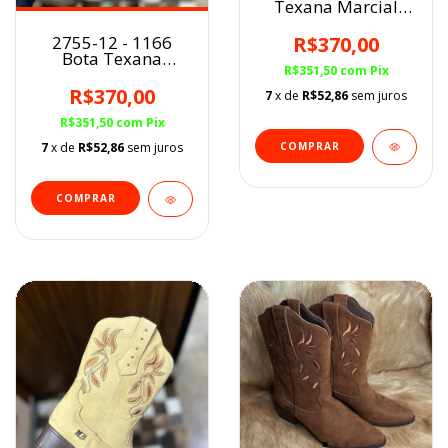
Texana Marcial
fem.
Mel/Areia/Floral BF
R$370,00
2755-12 - 1166
Bota Texana
R$351,50
com
Pix
Marcial fem. Café
BF
R$370,00
7
x de
R$52,86
sem juros
R$351,50
com
Pix
COMPRAR
7
x de
R$52,86
sem juros
COMPRAR