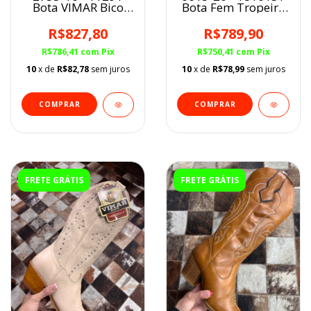
Bota Fem Tropeiro
Bota VIMAR Bico
Roma Café
Fino Fem Brown
R$789,90
R$827,80
R$750,41
com
Pix
R$786,41
com
Pix
10
x de
R$78,99
sem juros
10
x de
R$82,78
sem juros
COMPRAR
COMPRAR
FRETE GRÁTIS
FRETE GRÁTIS