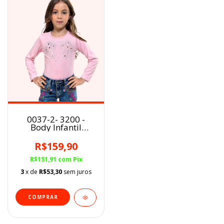
0037-2- 3200 -
Body Infantil
Country&Cia Rosa
Bebê Pedraria Cruz
R$159,90
R$151,91
com
Pix
3
x de
R$53,30
sem juros
COMPRAR