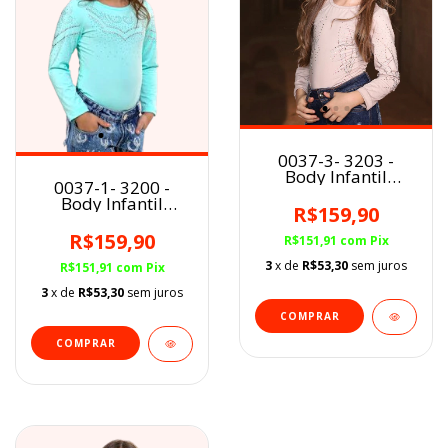
0037-3- 3203 -
Body Infantil
0037-1- 3200 -
Country&Cia Nude
Body Infantil
Pedraria
R$159,90
Country&Cia Verde
Água Pedraria
R$159,90
R$151,91
com
Pix
3
x de
R$53,30
sem juros
R$151,91
com
Pix
3
x de
R$53,30
sem juros
COMPRAR
COMPRAR