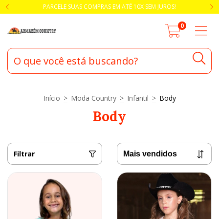
PARCELE SUAS COMPRAS EM ATÉ 10X SEM JUROS!
0
Início
>
Moda Country
>
Infantil
>
Body
Body
Filtrar