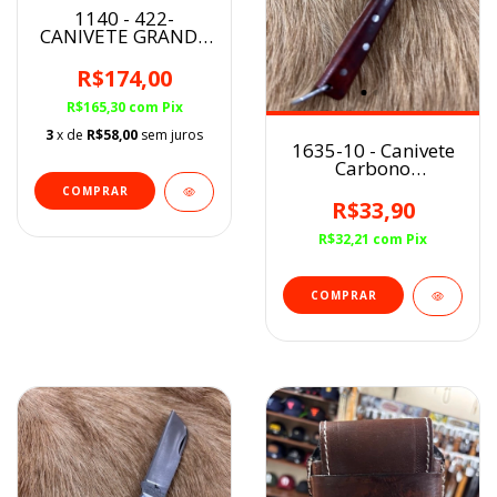
1140 - 422-
CANIVETE GRANDE
DE BOLSO INOX C/
PRESILHA E TRAVA
R$174,00
VINAGRE
R$165,30
com
Pix
3
x de
R$58,00
sem juros
1635-10 - Canivete
Carbono
Pequeno/Cabo
Madeira
R$33,90
R$32,21
com
Pix