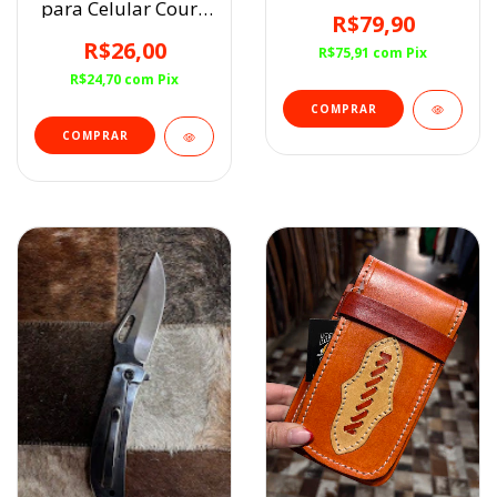
para Celular Couro
R$79,90
Preta Lisa
R$26,00
R$75,91
com
Pix
R$24,70
com
Pix