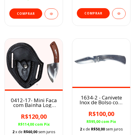
1634-2 - Canivete
0412-17- Mini Faca
Inox de Bolso com
com Bainha Logo
Trava e Abridor de
Mangalarga
Garrafa grande
R$100,00
Marchador Preto
R$120,00
R$95,00
com
Pix
R$114,00
com
Pix
2
x de
R$50,00
sem juros
2
x de
R$60,00
sem juros