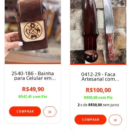
2540-186 - Bainha
0412-29 - Faca
para Celular em
Artesanal com
Couro
Bainha em Couro
R$49,90
R$100,00
R$47,41
com
Pix
R$95,00
com
Pix
2
x de
R$50,00
sem juros