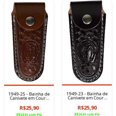
1949-23 - Bainha de
1949-25 - Bainha de
Canivete em Couro
Canivete em Couro
Café Balaiado
Caramelo Balaiado
Símbolo MM
Símbolo MM
R$25,90
R$25,90
R$24,61
com
Pix
R$24,61
com
Pix