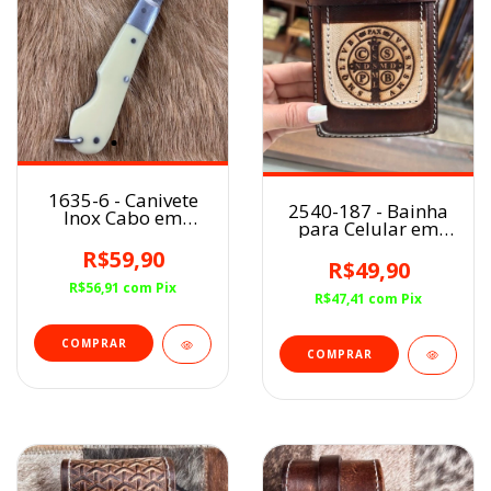
1635-6 - Canivete
2540-187 - Bainha
Inox Cabo em
para Celular em
Resina/ Marfim
Couro
R$59,90
R$49,90
R$56,91
com
Pix
R$47,41
com
Pix