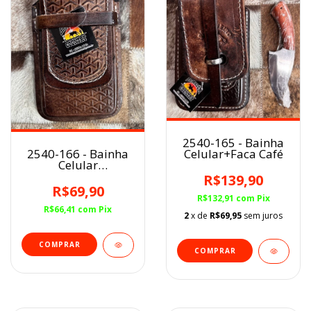
2540-165 - Bainha
Celular+Faca Café
2540-166 - Bainha
Celular
Café/Balaiado
R$139,90
R$69,90
R$132,91
com
Pix
R$66,41
com
Pix
2
x de
R$69,95
sem juros