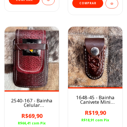
1648-45 - Bainha
2540-167 - Bainha
Canivete Mini
Celular
Café/Cavalo
Avermelhado/Balaiado
R$19,90
R$69,90
R$18,91
com
Pix
R$66,41
com
Pix