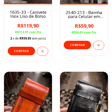
1635-33 - Canivete
2540-213 - Bainha
Inox Liso de Bolso
para Celular em
Couro
R$119,90
R$59,90
R$113,91
com
Pix
R$56,91
com
Pix
2
x de
R$59,95
sem juros