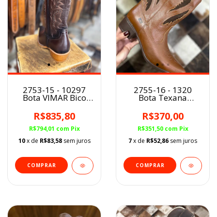
2753-15 - 10297
2755-16 - 1320
Bota VIMAR Bico
Bota Texana
Fino Fem Brown
Marcial fem.
Conhaque BF
R$835,80
R$370,00
R$794,01
com
Pix
R$351,50
com
Pix
10
x de
R$83,58
sem juros
7
x de
R$52,86
sem juros
COMPRAR
COMPRAR