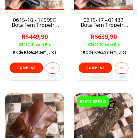
0615-18 - 14595E
0615-17 - 01482
Bota Fem Tropeiro
Bota Fem Tropeiro
Viking Preto
Mustang Conhaque
R$449,90
R$639,90
R$427,41
com
Pix
R$607,91
com
Pix
8
x de
R$56,24
sem juros
10
x de
R$63,99
sem juros
COMPRAR
COMPRAR
FRETE GRÁTIS