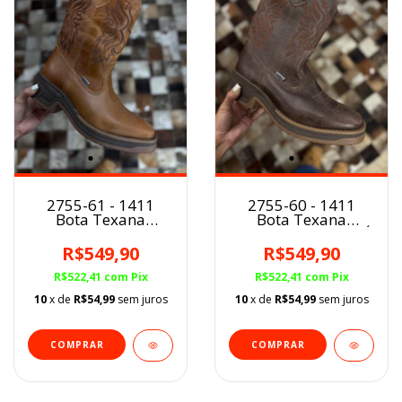
2755-61 - 1411
2755-60 - 1411
Bota Texana
Bota Texana
Marcial masc.
Marcial masc. CAFÉ
Conhaque
Discovery
R$549,90
R$549,90
Discovery
R$522,41
com
Pix
R$522,41
com
Pix
10
x de
R$54,99
sem juros
10
x de
R$54,99
sem juros
COMPRAR
COMPRAR