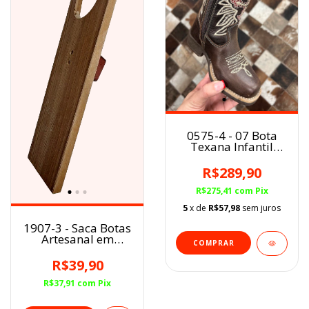
0575-4 - 07 Bota
Texana Infantil
Calvas BQ Fóssil
Tabaco Cruz/Asas
R$289,90
Zíper
R$275,41
com
Pix
5
x de
R$57,98
sem juros
1907-3 - Saca Botas
Artesanal em
COMPRAR
Madeira/madeira
R$39,90
R$37,91
com
Pix