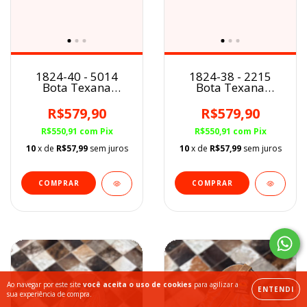
1824-40 - 5014
1824-38 - 2215
Bota Texana
Bota Texana
Masc.Calvas Boots
Masc.Calvas Boots
R$579,90
R$579,90
R$550,91
com
Pix
R$550,91
com
Pix
10
x de
R$57,99
sem juros
10
x de
R$57,99
sem juros
COMPRAR
COMPRAR
Ao navegar por este site
você aceita o uso de cookies
para agilizar a
ENTENDI
sua experiência de compra.