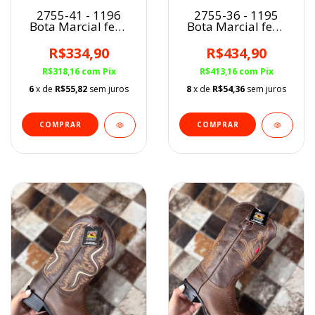
2755-41 - 1196
2755-36 - 1195
Bota Marcial fem.
Bota Marcial fem.
PRETO
PRETO
R$334,90
R$434,90
R$318,16
com
Pix
R$413,16
com
Pix
6
x de
R$55,82
sem juros
8
x de
R$54,36
sem juros
COMPRAR
COMPRAR