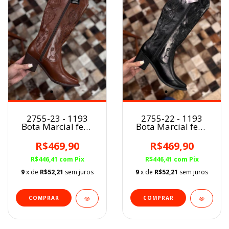
2755-23 - 1193
2755-22 - 1193
Bota Marcial fem.
Bota Marcial fem.
MARROM
PRETO
R$469,90
R$469,90
R$446,41
com
Pix
R$446,41
com
Pix
9
x de
R$52,21
sem juros
9
x de
R$52,21
sem juros
COMPRAR
COMPRAR