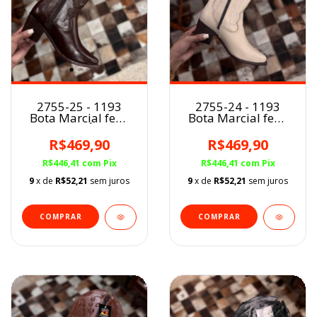
2755-25 - 1193
2755-24 - 1193
Bota Marcial fem.
Bota Marcial fem.
CAFÉ
GELO
R$469,90
R$469,90
R$446,41
com
Pix
R$446,41
com
Pix
9
x de
R$52,21
sem juros
9
x de
R$52,21
sem juros
COMPRAR
COMPRAR