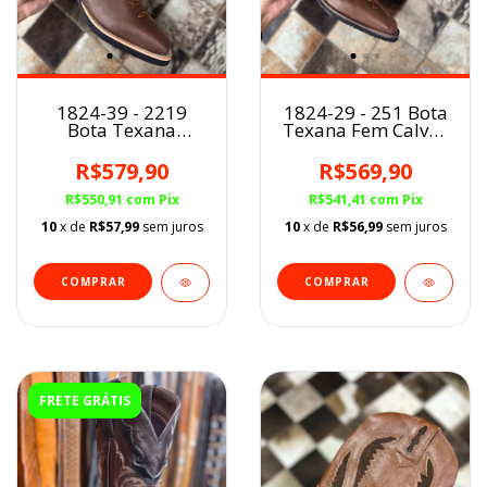
1824-39 - 2219
1824-29 - 251 Bota
Bota Texana
Texana Fem Calvas
Masc.Calvas Boots
Boots
R$579,90
R$569,90
R$550,91
com
Pix
R$541,41
com
Pix
10
x de
R$57,99
sem juros
10
x de
R$56,99
sem juros
COMPRAR
COMPRAR
FRETE GRÁTIS