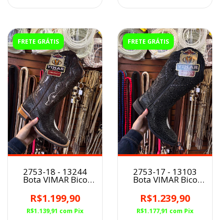
FRETE GRÁTIS
FRETE GRÁTIS
2753-18 - 13244
2753-17 - 13103
Bota VIMAR Bico
Bota VIMAR Bico
Quadrado
Quadrado
Inspiração Arráia
Inspiração Arráia
R$1.199,90
R$1.239,90
CAFÉ
PRETO
R$1.139,91
com
Pix
R$1.177,91
com
Pix