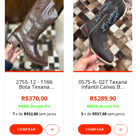
2755-12 - 1166
0575-6- 027 Texana
Bota Texana
Infantil Calvas BQ
Marcial fem. Café
Crazy Horse
BF
Café/Azul
R$370,00
R$289,90
R$351,50
com
Pix
R$275,41
com
Pix
7
x de
R$52,86
sem juros
5
x de
R$57,98
sem juros
COMPRAR
COMPRAR