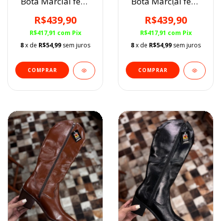
Bota Marcial fem.
Bota Marcial fem.
GELO
CAFÉ
R$439,90
R$439,90
R$417,91
com
Pix
R$417,91
com
Pix
8
x de
R$54,99
sem juros
8
x de
R$54,99
sem juros
COMPRAR
COMPRAR