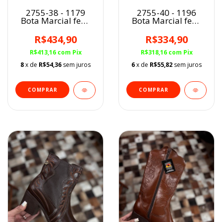
2755-38 - 1179
2755-40 - 1196
Bota Marcial fem.
Bota Marcial fem.
PRETO
MARROM
R$434,90
R$334,90
R$413,16
com
Pix
R$318,16
com
Pix
8
x de
R$54,36
sem juros
6
x de
R$55,82
sem juros
COMPRAR
COMPRAR