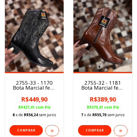
2755-33 - 1170
2755-32 - 1181
Bota Marcial fem.
Bota Marcial fem.
PRETO
MARROM
R$449,90
R$389,90
R$427,41
com
Pix
R$370,41
com
Pix
8
x de
R$56,24
sem juros
7
x de
R$55,70
sem juros
COMPRAR
COMPRAR