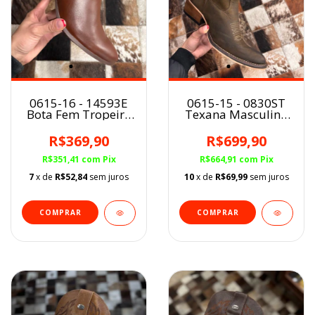
0615-16 - 14593E
0615-15 - 0830ST
Bota Fem Tropeiro
Texana Masculina
Viking Havana
Bico Fino Tropeiro
Nobuck Cinza Rato
R$369,90
R$699,90
R$351,41
com
Pix
R$664,91
com
Pix
7
x de
R$52,84
sem juros
10
x de
R$69,99
sem juros
COMPRAR
COMPRAR