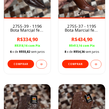
2755-39 - 1196
2755-37 - 1195
Bota Marcial fem.
Bota Marcial fem.
CAFÉ
MARROM
R$334,90
R$434,90
R$318,16
com
Pix
R$413,16
com
Pix
6
x de
R$55,82
sem juros
8
x de
R$54,36
sem juros
COMPRAR
COMPRAR