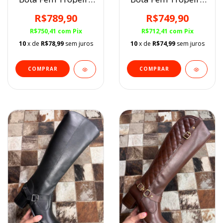
Roma Café
Titânio Pinhão/Café
R$789,90
R$749,90
R$750,41
com
Pix
R$712,41
com
Pix
10
x de
R$78,99
sem juros
10
x de
R$74,99
sem juros
COMPRAR
COMPRAR