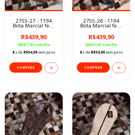
2755-27 - 1194
2755-26 - 1194
Bota Marcial fem.
Bota Marcial fem.
MARROM
PRETO
R$439,90
R$439,90
R$417,91
com
Pix
R$417,91
com
Pix
8
x de
R$54,99
sem juros
8
x de
R$54,99
sem juros
COMPRAR
COMPRAR