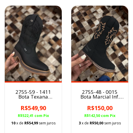
2755-59 - 1411
2755-48 - 0015
Bota Texana
Bota Marcial Inf.
Marcial masc. Preto
PRETO
Discovery
R$549,90
R$150,00
R$522,41
com
Pix
R$142,50
com
Pix
10
x de
R$54,99
sem juros
3
x de
R$50,00
sem juros