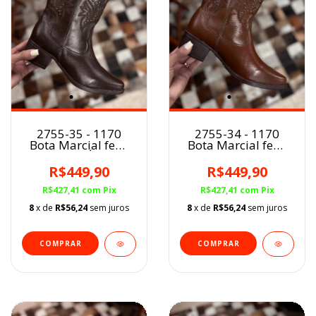
2755-35 - 1170
2755-34 - 1170
Bota Marcial fem.
Bota Marcial fem.
CAFÉ
MARROM
R$449,90
R$449,90
R$427,41
com
Pix
R$427,41
com
Pix
8
x de
R$56,24
sem juros
8
x de
R$56,24
sem juros
COMPRAR
COMPRAR