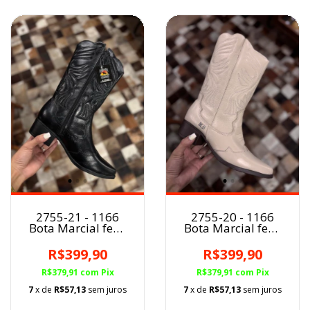
2755-21 - 1166
2755-20 - 1166
Bota Marcial fem.
Bota Marcial fem.
PRETO
GELO
R$399,90
R$399,90
R$379,91
com
Pix
R$379,91
com
Pix
7
x de
R$57,13
sem juros
7
x de
R$57,13
sem juros