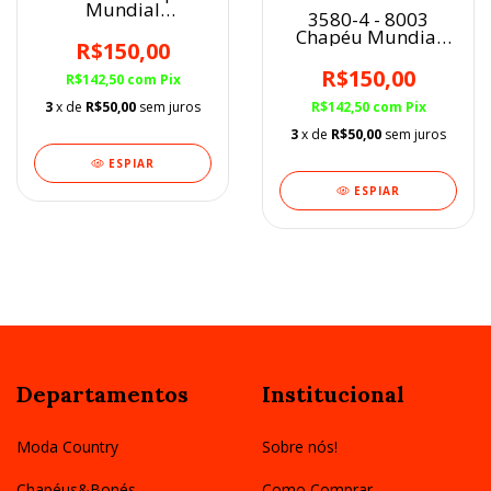
Mundial
3580-4 - 8003
Embaixador Castor
Chapéu Mundial
Aba 9 Sintético
R$150,00
Americano Marrom
Aba 10 Sintético
R$150,00
R$142,50
com
Pix
E.V.A. Flocado
R$142,50
com
Pix
3
x de
R$50,00
sem juros
3
x de
R$50,00
sem juros
ESPIAR
ESPIAR
Departamentos
Institucional
Moda Country
Sobre nós!
Chapéus&Bonés
Como Comprar