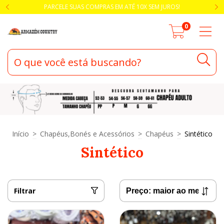
PARCELE SUAS COMPRAS EM ATÉ 10X SEM JUROS!
0
Início
>
Chapéus,Bonés e Acessórios
>
Chapéus
>
Sintético
Sintético
Filtrar