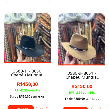
3580-11- 8050
3580-9- 8051 -
Chapéu Mundial
Chapéu Mundial
Rancho Preto Aba 8
Social Rancho
E.V.A Flocado
R$150,00
Aveludado Aba 8
R$150,00
Castor E.V.A
R$142,50
com
Pix
Flocado
R$142,50
com
Pix
3
x de
R$50,00
sem juros
3
x de
R$50,00
sem juros
COMPRAR