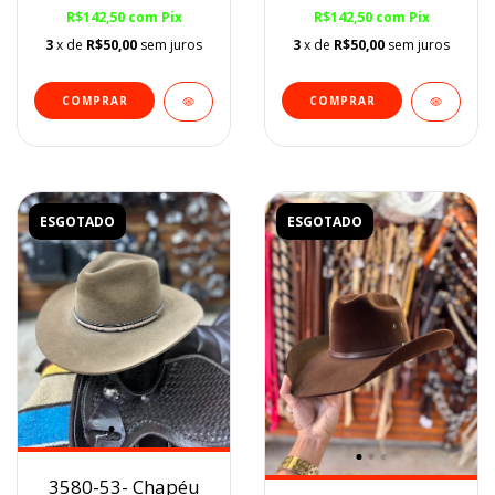
E.V.A Flocado
R$142,50
com
Pix
R$142,50
com
Pix
3
x de
R$50,00
sem juros
3
x de
R$50,00
sem juros
COMPRAR
COMPRAR
ESGOTADO
ESGOTADO
3580-53- Chapéu