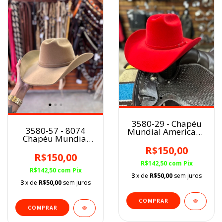
3580-29 - Chapéu
3580-57 - 8074
Mundial Americano
Chapéu Mundial
Vermelho Aba 10
Americano Areia
Sintético
R$150,00
Aba 10 Sintético
R$150,00
E.V.A. Flocado
R$142,50
com
Pix
R$142,50
com
Pix
3
x de
R$50,00
sem juros
3
x de
R$50,00
sem juros
COMPRAR
COMPRAR