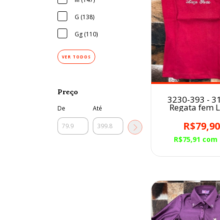
G (138)
Gg (110)
VER TODOS
Preço
3230-393 - 31
Regata fem 
De
Até
Forte canel
Vermelh
R$79,9
R$75,91
com