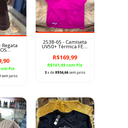
2538-65 - Camiseta
- Regata
UV50+ Térmica FEM
"OS
Texas Farm ROSA
IROS"
PINK/ESCR.PRETA
R$169,99
9,90
R$161,49
com
Pix
com
Pix
3
x de
R$56,66
sem juros
3
sem juros