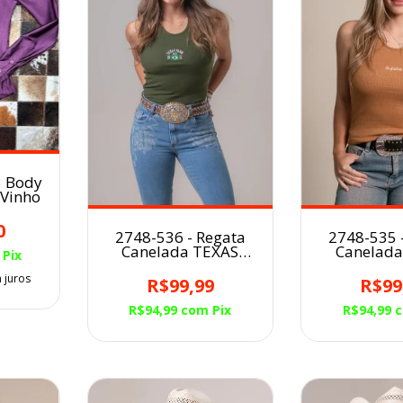
3 Body
 Vinho
0
2748-536 - Regata
2748-535 
Canelada TEXAS
Canelada
Pix
FARM Fem
FARM
 juros
R$99,99
R$99
R$94,99
com
Pix
R$94,99