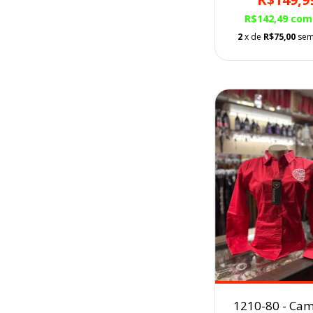
R$142,49
com
2
x de
R$75,00
sem
1210-80 - Cam