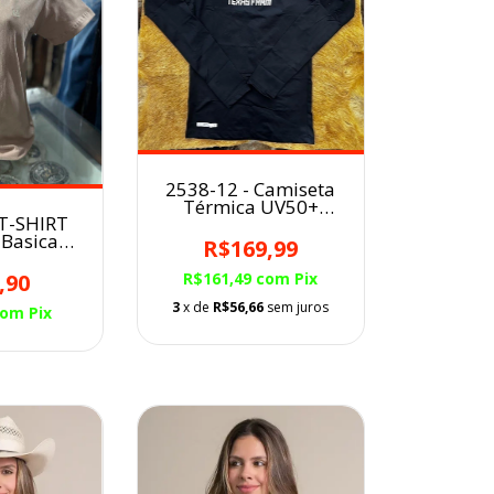
2538-12 - Camiseta
Térmica UV50+
 T-SHIRT
TEXAS FARM Fem.
 Basica
PRETA
R$169,99
 Nude
,90
R$161,49
com
Pix
3
x de
R$56,66
sem juros
com
Pix