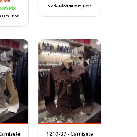
5
x de
R$59,98
sem juros
com
Pix
0
sem juros
Camisete
1210-87 - Camisete