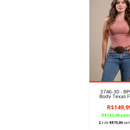
3746-30 - B
Body Texas 
Poliamida R
NUDE
R$149,9
R$142,49
com
2
x de
R$75,00
sem