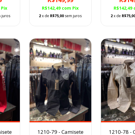
Pix
R$142,49
com
Pix
R$142,49
 juros
2
x de
R$75,00
sem juros
2
x de
R$75,0
isete
1210-79 - Camisete
1210-78 - 