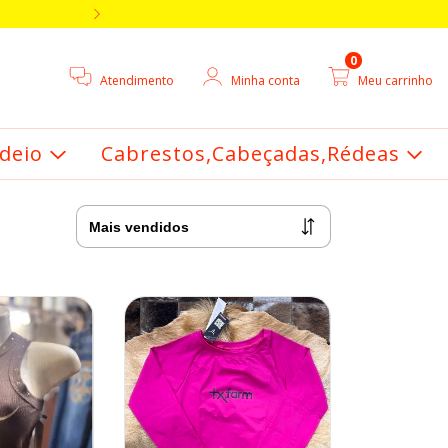
5% DE DESCONTO V
0
Atendimento
Minha conta
Meu carrinho
deio
Cabrestos,Cabeçadas,Rédeas