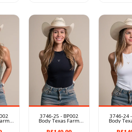
P002
3746-25 - BP002
3746-24 
Farm
Body Texas Farm
Body Tex
ERDE
Poliamida PRETO
Poliamida
9
R$149,99
R$14