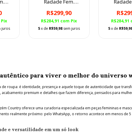
m.
Radade Fem.
Radade
Bordada
Bord
0
R$299,90
R$29
Pix
R$284,91
com
Pix
R$284,91
 juros
5
x de
R$59,98
sem juros
5
x de
R$59,9
 autêntico para viver o melhor do universo 
 de roupa: é identidade, presença e aquele toque de autenticidade que tra
, acabamento premium e detalhes que fazem diferença, pensados para mulher
azém Country oferece uma curadoria especializada em peças femininas e mascu
mento realmente próximo: pelo WhatsApp, o retorno acontece em menos de 5 mi
ude e versatilidade em um só look