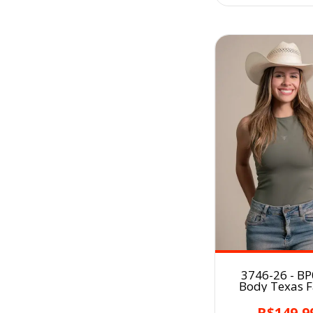
3746-26 - B
Body Texas 
Poliamida V
MILITAR
R$149,9