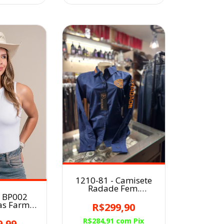
1210-81 - Camisete
Radade Fem.
Bordada
- BP002
as Farm
R$299,90
 BRANCO
R$284,91
com
Pix
9,99