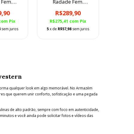
 Fem.
Radade Fem.
ada
Bordada
9,90
R$289,90
com
Pix
R$275,41
com
Pix
8
sem juros
5
x de
R$57,98
sem juros
western
nsforma qualquer look em algo memorável. No Armazém
es que querem unir conforto, sofisticação e uma pegada
linas de alto padrão, sempre com foco em autenticidade,
nutos e você ainda pode solicitar fotos e vídeos das