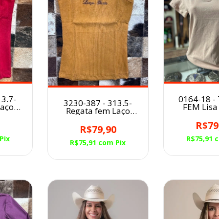
3.7-
0164-18 -
3230-387 - 313.5-
Laço
FEM Lisa
Regata fem Laço
ada
Minuty
Forte canelada
o
0
R$79
Marron
R$79,90
Pix
R$75,91
R$75,91
com
Pix