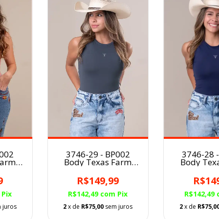
P002
3746-29 - BP002
3746-28 
Farm
Body Texas Farm
Body Tex
OSA
Poliamida CINZA
Poliamid
CHUMBO
MARI
9
R$149,99
R$14
Pix
R$142,49
com
Pix
R$142,49
 juros
2
x de
R$75,00
sem juros
2
x de
R$75,0