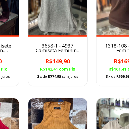
3658-1 - 4937
1318-108 
isete
Camiseta Feminina
Fem 
m.
TXC Mescla
MOIADE
R$149,90
R$16
0
R$142,41
com
Pix
R$161,41
Pix
2
x de
R$74,95
sem juros
3
x de
R$56,6
 juros