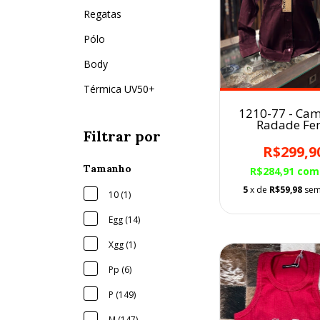
Regatas
Pólo
Body
Térmica UV50+
1210-77 - Cam
Radade Fe
Filtrar por
Bordada
R$299,9
Tamanho
R$284,91
com
5
x de
R$59,98
sem
10 (1)
Egg (14)
Xgg (1)
Pp (6)
P (149)
M (147)