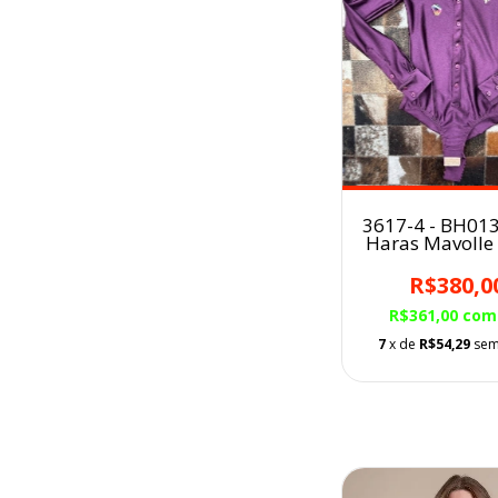
3617-4 - BH01
Haras Mavolle
R$380,0
R$361,00
com
7
x de
R$54,29
sem