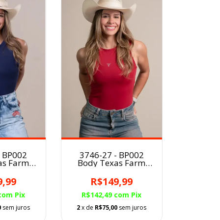
- BP002
3746-27 - BP002
as Farm
Body Texas Farm
a AZUL
Poliamida
NHO
VERMELHO BORDO
9,99
R$149,99
com
Pix
R$142,49
com
Pix
0
sem juros
2
x de
R$75,00
sem juros