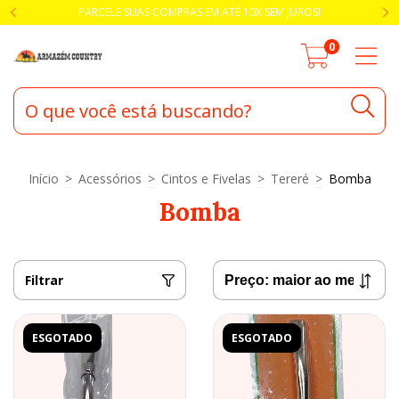
PARCELE SUAS COMPRAS EM ATÉ 10X SEM JUROS!
0
Início
>
Acessórios
>
Cintos e Fivelas
>
Tereré
>
Bomba
Bomba
Filtrar
ESGOTADO
ESGOTADO