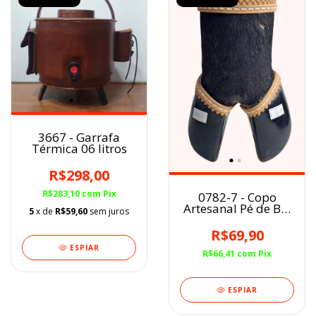
3667 - Garrafa
Térmica 06 litros
R$298,00
R$283,10
com
Pix
0782-7 - Copo
Artesanal Pé de Boi
5
x de
R$59,60
sem juros
Preto
R$69,90
ESPIAR
R$66,41
com
Pix
ESPIAR