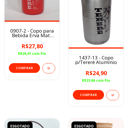
0907-2 - Copo para
Bebida Erva Mate
Quente/Frio -
Vermelho
R$27,80
R$26,41
com
Pix
1437-13 - Copo
p/Tereré Alumínio
R$24,90
R$23,66
com
Pix
ESGOTADO
ESGOTADO