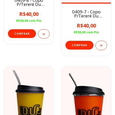
0409-8 - Copo
P/Tereré Du
Mineiro Com
0409-7 - Copo
Bomba Inclusa
R$40,00
P/Tereré Du
Marrom
Mineiro Com
R$38,00
com
Pix
Bomba Inclusa
R$40,00
Rosa Neon
R$38,00
com
Pix