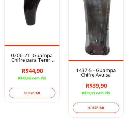
0206-21- Guampa
Chifre para Tereré
Preto/Listras
brancas
1437-5 - Guampa
R$44,90
Chifre Avulsa
R$42,66
com
Pix
R$39,90
R$37,91
com
Pix
ESPIAR
ESPIAR