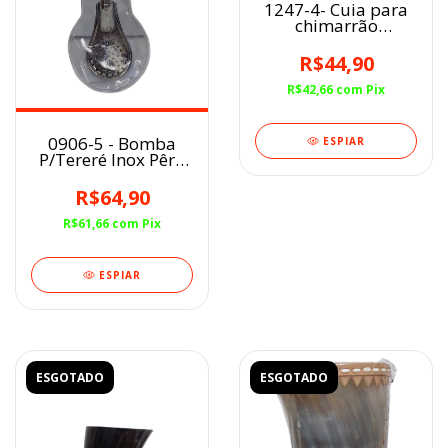
1247-4- Cuia para
chimarrão
Artesanal avulsa
R$44,90
R$42,66
com
Pix
0906-5 - Bomba
ESPIAR
P/Tereré Inox Pêra
19cm Com Rosca
R$64,90
R$61,66
com
Pix
ESPIAR
ESGOTADO
ESGOTADO