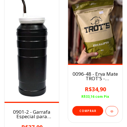
0096-48 - Erva Mate
TROT'S -
EUCALIPTO
R$34,90
R$33,16
com
Pix
0901-2 - Garrafa
Especial para
Tereré Preta