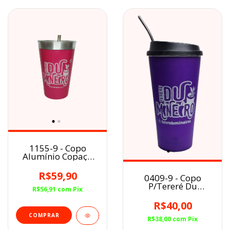
1155-9 - Copo
Alumínio Copaço
Pink
R$59,90
0409-9 - Copo
P/Tereré Du
R$56,91
com
Pix
Mineiro Com
Bomba Inclusa
R$40,00
Roxa
R$38,00
com
Pix