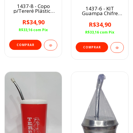
1437-8 - Copo
1437-6 - KIT
p/Tereré Plástico
Guampa Chifre
Verde
Colorido Sortido
R$34,90
R$34,90
R$33,16
com
Pix
R$33,16
com
Pix