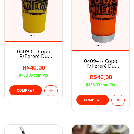
0409-6 - Copo
P/Tereré Du
Mineiro Com
0409-4 - Copo
Bomba Inclusa
P/Tereré Du
R$40,00
Amarelo
Mineiro Laranja
Com Bomba Inclusa
R$38,00
com
Pix
R$40,00
R$38,00
com
Pix