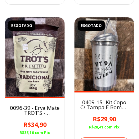
ESGOTADO
ESGOTADO
0409-15 -Kit Copo
C/ Tampa E Bomba
0096-39 - Erva Mate
Em Aluminio 350ml
TROT'S -
TRADICIONAL
R$29,90
R$34,90
R$28,41
com
Pix
R$33,16
com
Pix