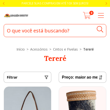
PARCELE SUAS COMPRAS EM ATÉ 10X SEM JUROS!
0
Início
>
Acessórios
>
Cintos e Fivelas
>
Tereré
Tereré
Filtrar