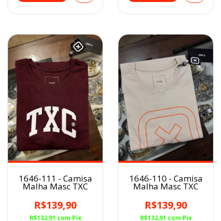
1646-111 - Camisa
1646-110 - Camisa
Malha Masc TXC
Malha Masc TXC
R$139,90
R$139,90
R$132,91
com
Pix
R$132,91
com
Pix