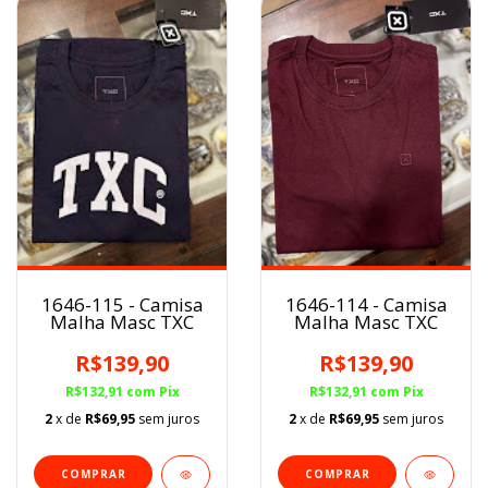
1646-114 - Camisa
1646-115 - Camisa
Malha Masc TXC
Malha Masc TXC
R$139,90
R$139,90
R$132,91
com
Pix
R$132,91
com
Pix
2
x de
R$69,95
sem juros
2
x de
R$69,95
sem juros
COMPRAR
COMPRAR