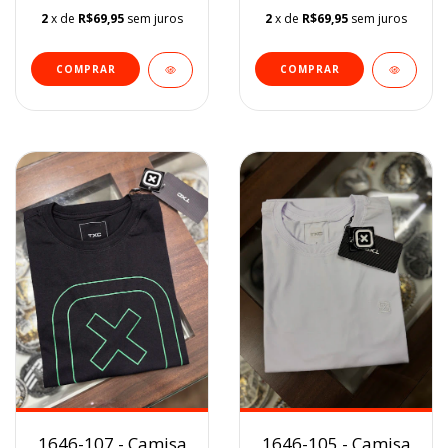
2
x de
R$69,95
sem juros
2
x de
R$69,95
sem juros
COMPRAR
COMPRAR
1646-105 - Camisa
1646-107 - Camisa