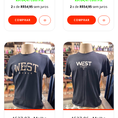
R$104,41
com
Pix
R$104,41
com
Pix
2
x de
R$54,95
sem juros
2
x de
R$54,95
sem juros
COMPRAR
COMPRAR