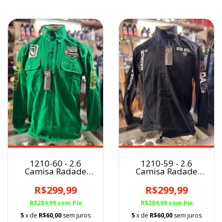
1210-60 - 2.6
1210-59 - 2.6
Camisa Radade
Camisa Radade
Masc ML Bordada
Masc ML Bordada
R$299,99
R$299,99
R$284,99
com
Pix
R$284,99
com
Pix
5
x de
R$60,00
sem juros
5
x de
R$60,00
sem juros