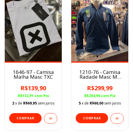
1646-97 - Camisa
1210-76 - Camisa
Malha Masc TXC
Radade Masc ML
Bordada
R$139,90
R$299,99
R$132,91
com
Pix
R$284,99
com
Pix
2
x de
R$69,95
sem juros
5
x de
R$60,00
sem juros
COMPRAR
COMPRAR