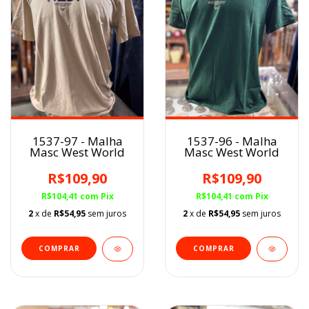
1537-97 - Malha
1537-96 - Malha
Masc West World
Masc West World
R$109,90
R$109,90
R$104,41
com
Pix
R$104,41
com
Pix
2
x de
R$54,95
sem juros
2
x de
R$54,95
sem juros
COMPRAR
COMPRAR