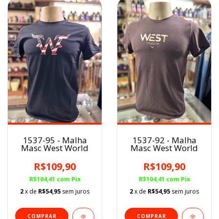
1537-95 - Malha
1537-92 - Malha
Masc West World
Masc West World
R$109,90
R$109,90
R$104,41
com
Pix
R$104,41
com
Pix
2
x de
R$54,95
sem juros
2
x de
R$54,95
sem juros
COMPRAR
COMPRAR