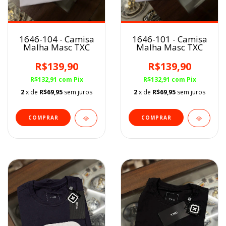
1646-104 - Camisa
1646-101 - Camisa
Malha Masc TXC
Malha Masc TXC
R$139,90
R$139,90
R$132,91
com
Pix
R$132,91
com
Pix
2
x de
R$69,95
sem juros
2
x de
R$69,95
sem juros
COMPRAR
COMPRAR