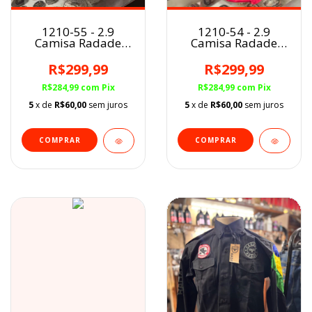
1210-55 - 2.9
1210-54 - 2.9
Camisa Radade
Camisa Radade
Masc ML Bordada
Masc ML Bordada
R$299,99
R$299,99
R$284,99
com
Pix
R$284,99
com
Pix
5
x de
R$60,00
sem juros
5
x de
R$60,00
sem juros
COMPRAR
COMPRAR