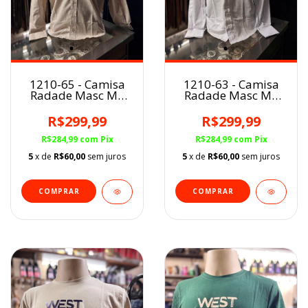
1210-65 - Camisa
1210-63 - Camisa
Radade Masc ML
Radade Masc ML
Bordada
Bordada
R$299,99
R$299,99
R$284,99
com
Pix
R$284,99
com
Pix
5
x de
R$60,00
sem juros
5
x de
R$60,00
sem juros
COMPRAR
COMPRAR