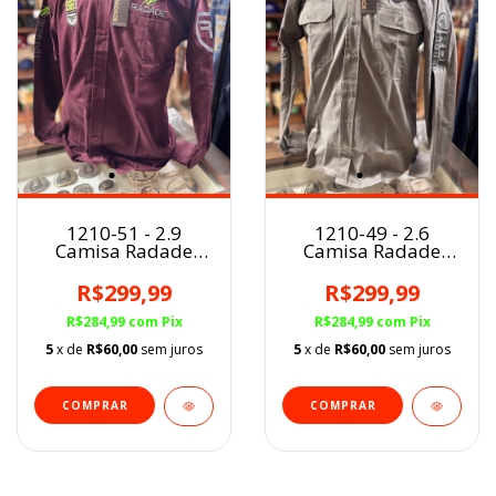
1210-51 - 2.9
1210-49 - 2.6
Camisa Radade
Camisa Radade
Masc ML Bordada
Masc ML Bordada
R$299,99
R$299,99
R$284,99
com
Pix
R$284,99
com
Pix
5
x de
R$60,00
sem juros
5
x de
R$60,00
sem juros
COMPRAR
COMPRAR