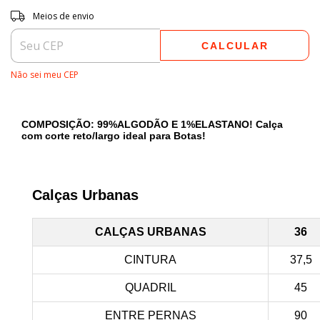
Entregas para o CEP:
ALTERAR CEP
Meios de envio
CALCULAR
Não sei meu CEP
COMPOSIÇÃO: 99%ALGODÃO E 1%ELASTANO! Calça
com corte reto/largo ideal para Botas!
Guia de medidas SELF WESTERN MASCULINO
*
Calças Urbanas
CALÇAS URBANAS
36
CINTURA
37,5
QUADRIL
45
ENTRE PERNAS
90