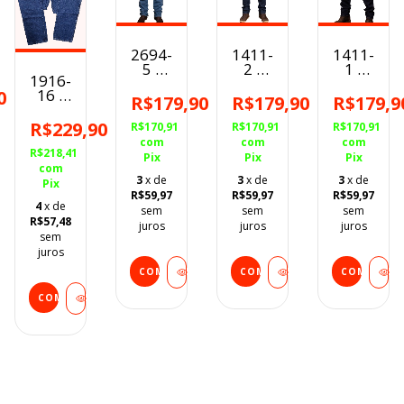
2694-
1411-
1411-
5 -
2 -
1 -
B36
1916-
3459
4132-
4132-
16 -
0
Calça
2 -
1 -
R$179,90
R$179,90
R$179,9
a
90005
Masculina
Calça
Calça
Calça
Tassa
Masculina
Masculin
R$229,90
R$170,91
R$170,91
R$170,91
Masculina
Tradicional
Tassa
Tassa
com
com
com
Minuty
Cowboy
Slim
Slim
R$218,41
Pix
Pix
Pix
100%ALGODÃO
Cut
Stone
Amaciad
com
Americana
3
x de
3
x de
3
x de
Medium
- v2
v1
Pix
Reta
R$59,97
R$59,97
R$59,97
Wash
4
x de
sem
sem
sem
R$57,48
juros
juros
juros
sem
juros
COMPRAR
COMPRAR
COMPRAR
COMPRAR