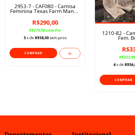
2953-7 - CAF080 - Camisa
Feminina Texas Farm Manga
Longa Branca/Preto com
Abarescos Gallop
R$290,00
R$275,50
com
Pix
1210-82 - Ca
Fem. B
5
x de
R$58,00
sem juros
R$33
COMPRAR
R$322,9
6
x de
R$56,
COMPRAR
Departamentos
Institucional