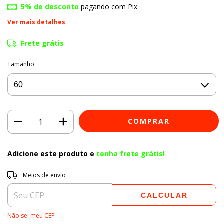
5% de desconto
pagando com Pix
Ver mais detalhes
Frete grátis
Tamanho
Adicione este produto e
tenha frete grátis!
Entregas para o CEP:
ALTERAR CEP
Meios de envio
CALCULAR
Não sei meu CEP