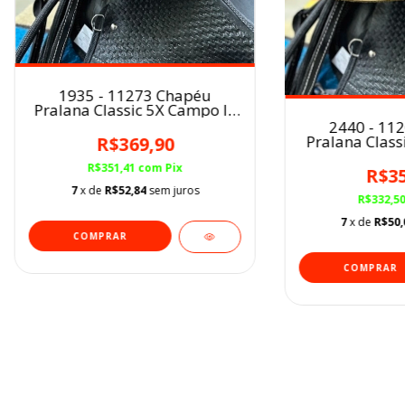
1935 - 11273 Chapéu
Pralana Classic 5X Campo IV
Aba 7.5 Café
2440 - 11
Pralana Class
R$369,90
Ab
R$351,41
com
Pix
R$35
7
x de
R$52,84
sem juros
R$332,5
7
x de
R$50,
COMPRAR
COMPRAR