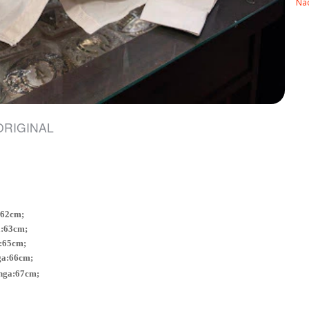
Não
 ORIGINAL
:62cm;
:63cm;
:65cm;
ga:66cm;
nga:67cm;