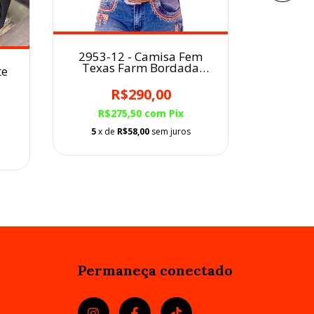
2953-12 - Camisa Fem
Texas Farm Bordada
te
1210
Vermelho/Logo Azul
Radad
R$290,00
R$275,50
com
Pix
R$3
5
x de
R$58,00
sem juros
6
x d
Permaneça conectado