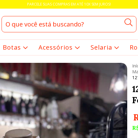
PARCELE SUAS COMPRAS EM ATÉ 10X SEM JUROS!
Botas
Acessórios
Selaria
Ro
Iní
Ma
12
1
F
R