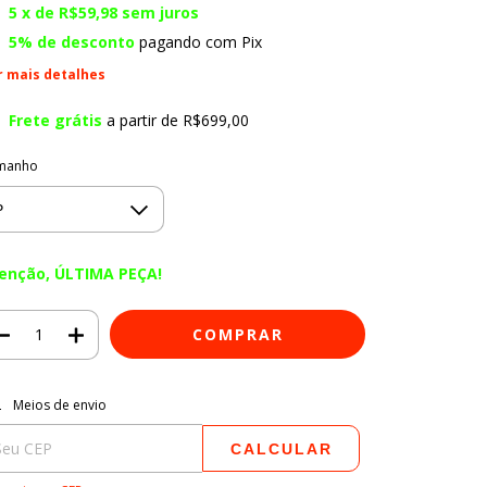
5
x de
R$59,98
sem juros
5% de desconto
pagando com Pix
r mais detalhes
Frete grátis
a partir de
R$699,00
manho
enção, ÚLTIMA PEÇA!
regas para o CEP:
ALTERAR CEP
Meios de envio
CALCULAR