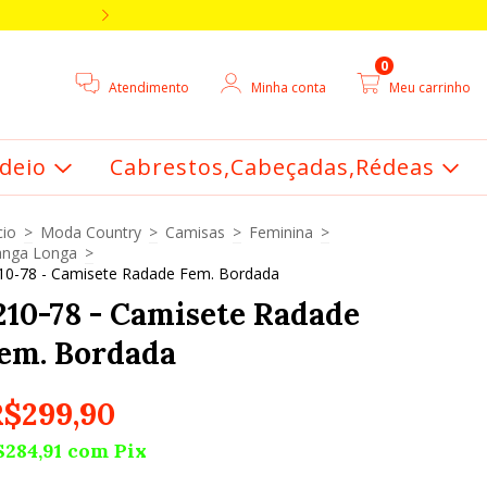
5% DE DESCONTO V
0
Atendimento
Minha conta
Meu carrinho
deio
Cabrestos,Cabeçadas,Rédeas
cio
>
Moda Country
>
Camisas
>
Feminina
>
nga Longa
>
10-78 - Camisete Radade Fem. Bordada
210-78 - Camisete Radade
em. Bordada
R$299,90
$284,91
com
Pix