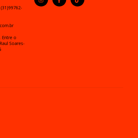
 (31)99762-
com.br
 Entre o
Raul Soares-
G