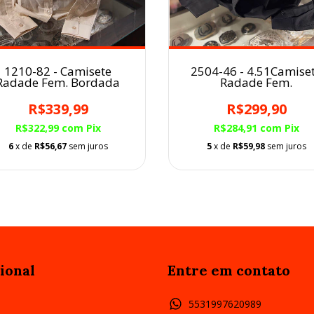
2504-46 - 4.51Camise
1210-82 - Camisete
Radade Fem.
Radade Fem. Bordada
R$299,90
R$339,99
R$284,91
com
Pix
R$322,99
com
Pix
5
x de
R$59,98
sem juros
6
x de
R$56,67
sem juros
ional
Entre em contato
5531997620989