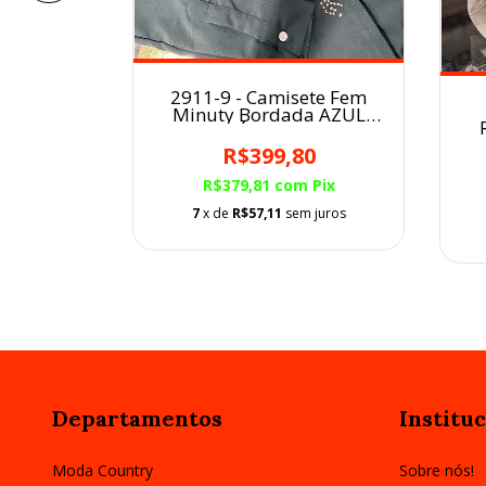
2911-9 - Camisete Fem
Camisete
Minuty Bordada AZUL
m.
PETRÓLEO/VERDE
R$399,80
0
R$379,81
com
Pix
m
Pix
7
x de
R$57,11
sem juros
 juros
Departamentos
Instituc
Moda Country
Sobre nós!